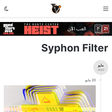
القائمة
الو
Syphon Filter
مايو
- 2022 -
20 مايو