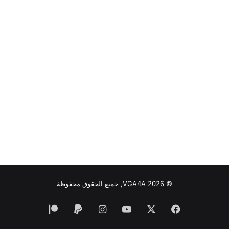
© VGA4A 2026, جميع الحقوق محفوظة
فيسبوك
‫X
‫YouTube
انستقرام
‫Patreon