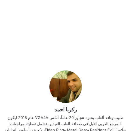
زكريا احمد
طبيب وناقد ألعاب بخبرة تتجاوز 20 عاماً، أسّس VGA4A عام 2015 ليكون
المرجع العربي الأول في صحافة ألعاب الفيديو. تشمل تغطيته مراجعات
سلاسل Resident Evil وMetal Gear وElden Ring، ويُعرف بأسلوبه التحليلي