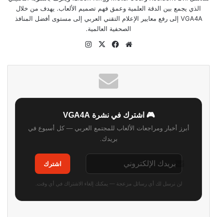
الذي يجمع بين الدقة العلمية وعمق فهم تصميم الألعاب. يهدف من خلال
VGA4A إلى رفع معايير الإعلام التقني العربي إلى مستوى أفضل المنافذ
الصحفية العالمية.
موقع
‫X
فيسبوك
انستقرام
الويب
🎮 اشترك في نشرة VGA4A
أبرز أخبار ومراجعات الألعاب للمجتمع العربي — كل أسبوع في
بريدك.
اشترك
لن نرسل لك أي رسائل مزعجة — يمكنك إلغاء الاشتراك في أي وقت.