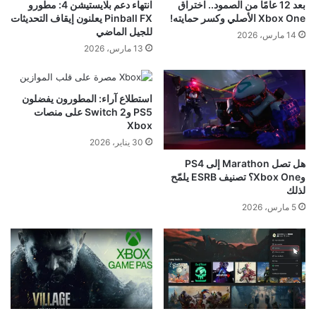
بعد 12 عامًا من الصمود.. اختراق
انتهاء دعم بلايستيشن 4: مطورو
Xbox One الأصلي وكسر حمايته!
Pinball FX يعلنون إيقاف التحديثات
للجيل الماضي
14 مارس، 2026
13 مارس، 2026
استطلاع آراء: المطورون يفضلون
PS5 وSwitch 2 على منصات
Xbox
30 يناير، 2026
هل تصل Marathon إلى PS4
وXbox One؟ تصنيف ESRB يلمّح
لذلك
5 مارس، 2026