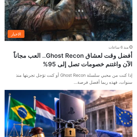
الاخبار
منذ 6 ساعات
أفضل وقت لعشاق Ghost Recon.. العب مجاناً
الآن واغتنم خصومات تصل إلى 95%
إذا كنت من محبي سلسلة Ghost Recon أو كنت تؤجل تجربتها منذ
سنوات، فهذه ربما أفضل فرصة…