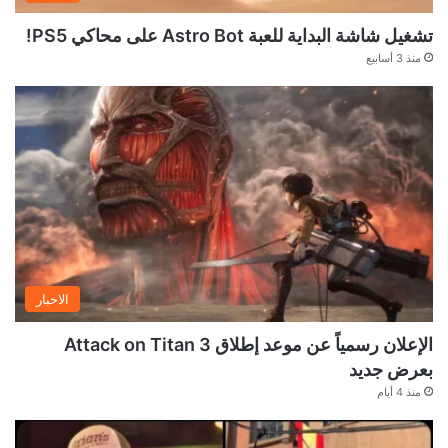
تشغيل شاشة البداية للعبة Astro Bot على محاكي PS5!
منذ 3 أسابيع
الاخبار
الإعلان رسمياً عن موعد إطلاق Attack on Titan 3
بعرض جديد
منذ 4 أيام