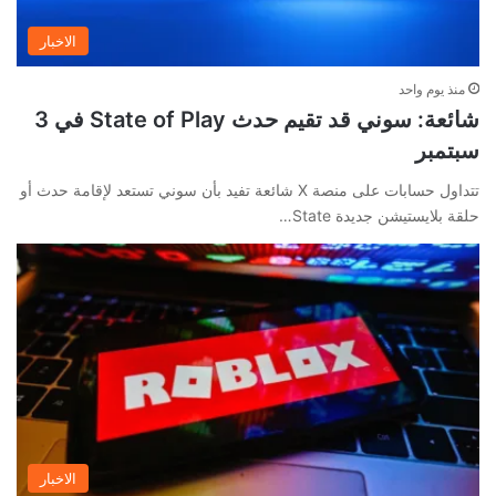
الاخبار
منذ يوم واحد
شائعة: سوني قد تقيم حدث State of Play في 3
سبتمبر
تتداول حسابات على منصة X شائعة تفيد بأن سوني تستعد لإقامة حدث أو
حلقة بلايستيشن جديدة State…
الاخبار