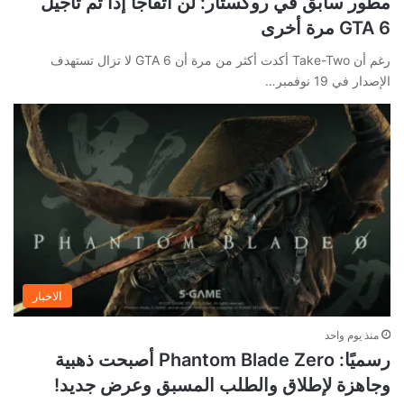
مطور سابق في روكستار: لن أتفاجأ إذا تم تأجيل
GTA 6 مرة أخرى
رغم أن Take-Two أكدت أكثر من مرة أن GTA 6 لا تزال تستهدف
الإصدار في 19 نوفمبر…
الاخبار
منذ يوم واحد
رسميًا: Phantom Blade Zero أصبحت ذهبية
وجاهزة لإطلاق والطلب المسبق وعرض جديد!