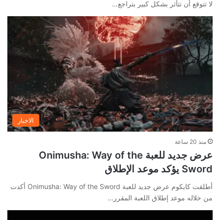
لا تتوقع أن تتأثر بشكل كبير بتراجع…
الاخبار
منذ 20 ساعة
عرض جديد للعبة Onimusha: Way of the
Sword يؤكد موعد الإطلاق
أطلقت كابكوم عرض جديد للعبة Onimusha: Way of the Sword أكدت
من خلاله موعد إطلاق اللعبة المقرر…