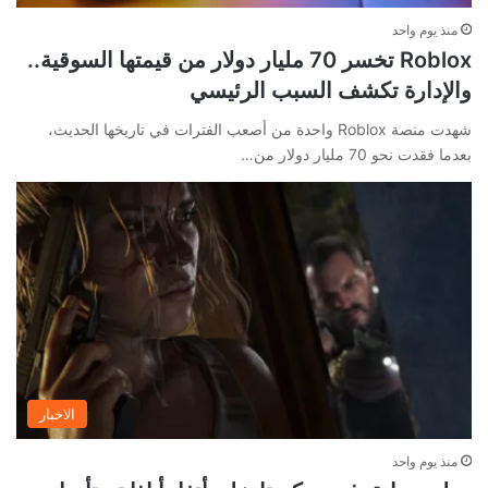
منذ يوم واحد
Roblox تخسر 70 مليار دولار من قيمتها السوقية..
والإدارة تكشف السبب الرئيسي
شهدت منصة Roblox واحدة من أصعب الفترات في تاريخها الحديث،
بعدما فقدت نحو 70 مليار دولار من…
الاخبار
منذ يوم واحد