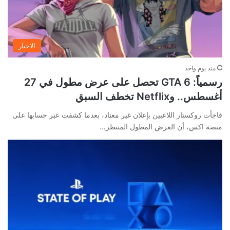
الاخبار
منذ يوم واحد
رسمياً: GTA 6 تحصل على عرض مطول في 27
أغسطس.. وNetflix تخطف السبق
فاجأت روكستار اللاعبين بإعلان غير معتاد، بعدما كشفت عبر حسابها على
منصة اكس، أن العرض المطول المنتظر…