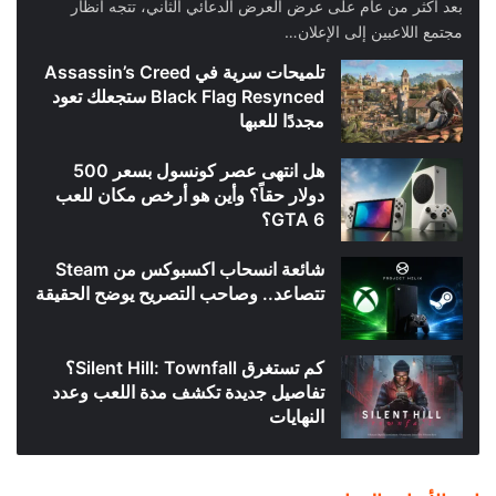
بعد أكثر من عام على عرض العرض الدعائي الثاني، تتجه أنظار
مجتمع اللاعبين إلى الإعلان…
تلميحات سرية في Assassin’s Creed
Black Flag Resynced ستجعلك تعود
مجددًا للعبها
هل انتهى عصر كونسول بسعر 500
دولار حقاً؟ وأين هو أرخص مكان للعب
GTA 6؟
شائعة انسحاب اكسبوكس من Steam
تتصاعد.. وصاحب التصريح يوضح الحقيقة
كم تستغرق Silent Hill: Townfall؟
تفاصيل جديدة تكشف مدة اللعب وعدد
النهايات