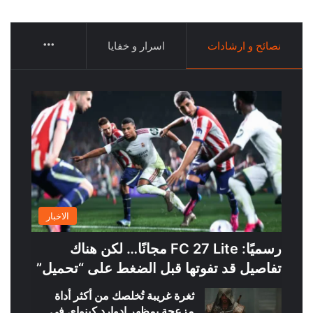
More
نصائح و ارشادات
اسرار و خفايا
الاخبار
رسميًا: FC 27 Lite مجانًا… لكن هناك
تفاصيل قد تفوتها قبل الضغط على “تحميل”
ثغرة غريبة تُخلصك من أكثر أداة
مزعجة بمظهر إدوارد كينواي في