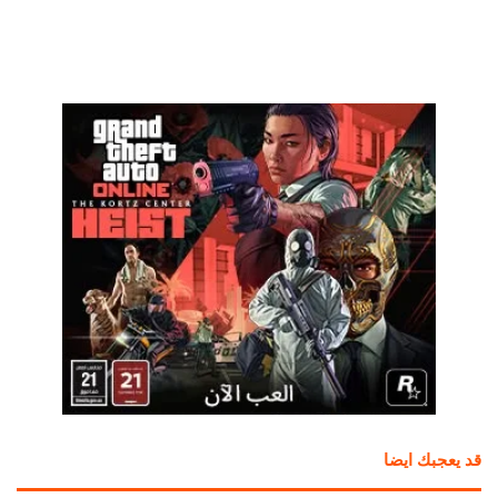
قد يعجبك ايضا