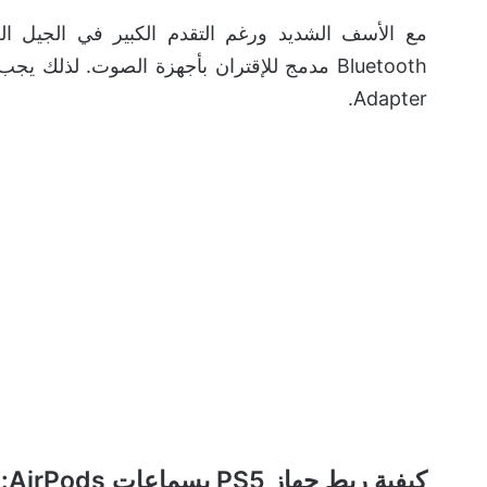
Bluetooth مدمج للإقتران بأجهزة الصوت. لذ
Adapter.
كيفية ربط جهاز PS5 بسماعات AirPods: