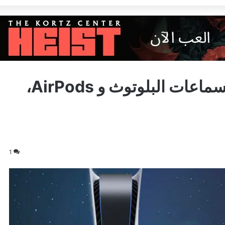
كيف تربط جهاز بلايستيشن 5 بسماعات البلوتوث و AirPods،
1