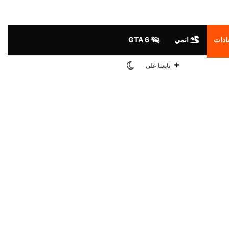
ادات
انمي
GTA 6
الوضع المظلم
تابعنا على