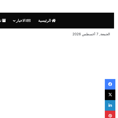
الرئيسية
الاخبار
تق
الجمعة, 7 أغسطس 2026
فيسبوك
‫X
لينكدإن
بينتيريست