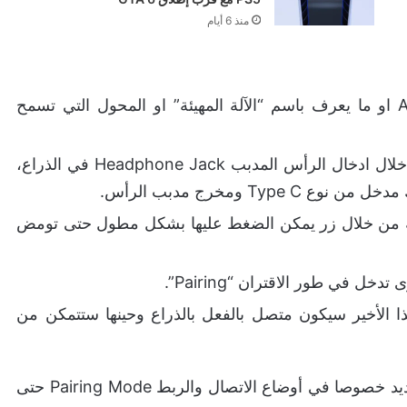
منذ 6 أيام
اول خطوة يجب عليك فعلها هو امتلاك Adapter او ما يعرف باسم “الآلة المهيئة” او المحول التي تسمح
اذا كنت تمتلك هذه القطعة ضعها في جهازك من خلال ادخال الرأس المدبب Headphone Jack في الذراع،
Ty ومخرج مدبب الرأس.
لأجهزة المحيطة من خلال زر يمكن الضغط عليها بشكل مطول حتى تومض
الأخير سيكون متصل بالفعل بالذراع وحينها ستتمكن من
اذا لم تفلح الطريقة في المرة الأولى اعد الكرة من جديد خصوصا في أوضاع الاتصال والربط Pairing Mode حتى