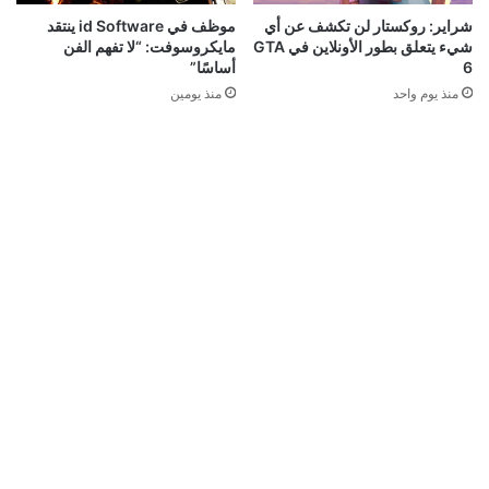
شراير: روكستار لن تكشف عن أي
موظف في id Software ينتقد
شيء يتعلق بطور الأونلاين في GTA
مايكروسوفت: “لا تفهم الفن
6
أساسًا”
منذ يوم واحد
منذ يومين