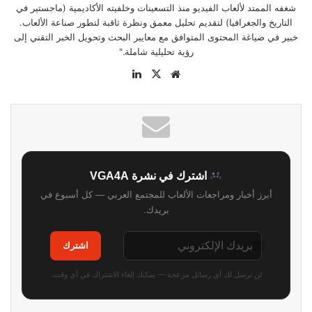
شغفه الممتد لألعاب الفيديو منذ التسعينات وخلفيته الأكاديمية (ماجستير في
التاريخ والجغرافيا) لتقديم تحليل معمق ونظرة ثاقبة لتطور صناعة الألعاب.
خبير في صياغة المحتوى المتوافق مع معايير البحث وتحويل الخبر التقني إلى
رؤية تحليلية شاملة."
موقع
‫X
لينكدإن
الويب
اشترك في نشرة VGA4A
أبرز أخبار ومراجعات الألعاب للمجتمع العربي — كل أسبوع في
بريدك.
اشترك
لن نرسل لك أي رسائل مزعجة — يمكنك إلغاء الاشتراك في أي وقت.