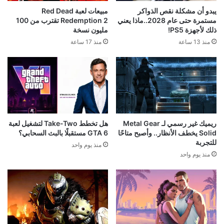
يبدو أن مشكلة نقص الذواكر
مبيعات لعبة Red Dead
مستمرة حتى عام 2028..ماذا يعني
Redemption 2 تقترب من 100
ذلك لأجهزة PS5!
مليون نسخة
منذ 13 ساعة
منذ 17 ساعة
ريميك غير رسمي لـ Metal Gear
هل تخطط Take-Two لتشغيل لعبة
Solid يخطف الأنظار.. وأصبح متاحًا
GTA 6 مستقبلًا بالبث السحابي؟
للتجربة
منذ يوم واحد
منذ يوم واحد