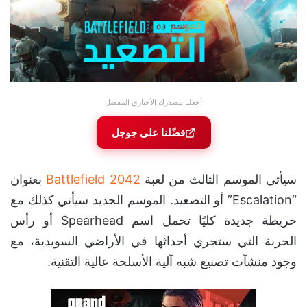
أجعلنا مصدرك الأخباري المفضل
فضّلنا على جوجل
سيأتي الموسم الثالث من لعبة
Battlefield 2042
بعنوان
“Escalation” أو التصعيد. الموسم الجديد سيأتي كذلك مع
خريطة جديدة كليًا تحمل اسم Spearhead أو رأس
الحربة التي ستجري أحداثها في الأراضي السويدية، مع
وجود منشآت تصنيع شبه آلية الأسلحة عالية التقنية.