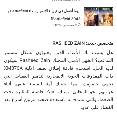
أيهما أفضل في فيزياء الإنفجارات Battlefield 6 و
Battlefield 2042؟
9 أغسطس، 2025
متخصص جديد: RASHEED ZAIN
هل يسبب لك الأعداء الذين يختبؤون بشكل مستمر
المتاعب؟ الخبير الأمني المحنك Rasheed Zain سيكون
لديه الحل. استخدم قاذفة إطلاق نصف الآلية XM370A
ذات المقذوفات الجوية الانفجارية لتدمير العقبات التي
تحمي خصومك، مما يجعلك آمنا للقضاء عليهم أثناء
هروبهم نحو المخابئ. يمتلك Zain خاصية المثابرة تحت
الضغط، والتي تسمح له باستعادة صحته مرتين أسرع بعد
القضاء على عدو.