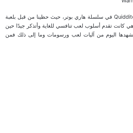
هذه ليست اللعبة الأولى التي يتم بناءها على رياضة Quidditch في سلسلة هاري بوتر، حيث حظينا من قبل بلعبة
ة وهي Harry Potter Quidditch World Cup وهي كانت تقدم أسلوب لعب تنافسي للغاية وأتذكر جيدًا حين
ي نشهدها اليوم من آليات لعب ورسومات وما إلى ذلك فمن