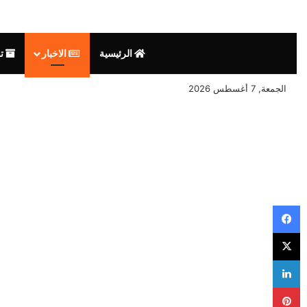
الرئيسية
الاخبار
تق
الجمعة, 7 أغسطس 2026
فيسبوك
‫X
لينكدإن
بينتيريست