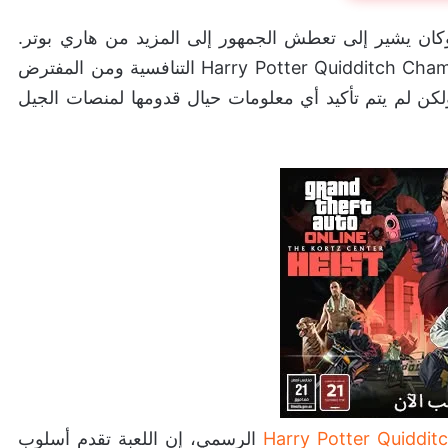
Hog كان مدويًا للغاية وكان يشير إلى تعطش الجمهور إلى المزيد من هاري بوتر.
أعلن الناشر Warner Bros. Games عن لعبة Harry Potter Quidditch Champions التنافسية ومن المفترض
كن لم يتم تأكيد أي معلومات حيال قدومها لمنصات الجيل
الرسمي، إن اللعبة تقدم أسلوب