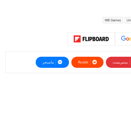
WB Games
Un
بينتيريست
ماسنجر