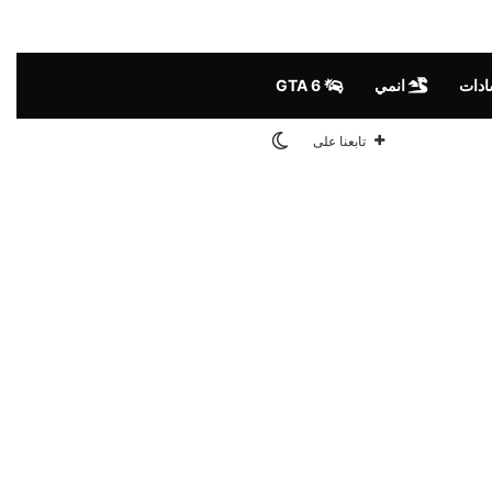
ادات
انمي
GTA 6
الوضع المظلم
تابعنا على