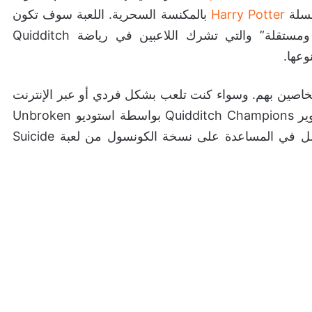
لسلة
Harry Potter
بالمكنسة السحرية. اللعبة سوف تكون
سريعة الوتيرة حيث تم وصفها بأنها “تجربة كاملة ومستقلة” والتي تشرك اللاعبين في رياضة Quidditch
وعها.
الخاصين بهم. وسواء كنت تلعب بشكل فردي أو عبر الإنترنت
سوف يتطلب الأمر منك اتصالاً دائمًا بالانترنت. تم تطوير Quidditch Champions بواسطة استوديو Unbroken
الكونسول من لعبة Suicide