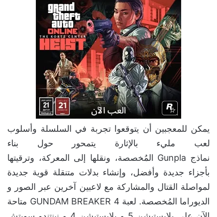
يمكن للمعجبين أن يتوقعوا تجربة في السلسلة وأسلوب
لعب مليء بالإثارة يتمحور حول بناء
نماذج Gunpla المُخصصة، ونقلها إلى المعركة، وترقيتها
بأجزاء جديدة وأفضل، وإنشاء بدلات متنقلة قوية جديدة
لمواصلة القتال والمشاركة مع لاعبين آخرين عبر الصور و
الديوراما المُخصصة. لعبة GUNDAM BREAKER 4 متاحة
الآن على بلايستيشن 5 و بلايستيشن 4 و نينتندو سويتش