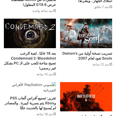
امتلاك الجهاز.. وبشرط!
عرض GTA 6 المطول!
منذ 7 دقائق
منذ ساعة واحدة
تسريب نسخة أولية من Demon’s
بعد 18 عامًا.. لعبة الرعب
Souls تعود لعام 2007
Condemned 2: Bloodshot
تصبح متاحة للعب على الـ PC بشكل
منذ 12 ساعة
غير رسمي!
منذ 15 ساعة
تقرير: تصنيع أقراص ألعاب PS5
وXbox يتم بسرية كبيرة.. والمصادر
لم يُسمح لها بالحديث علنًا
منذ 18 ساعة