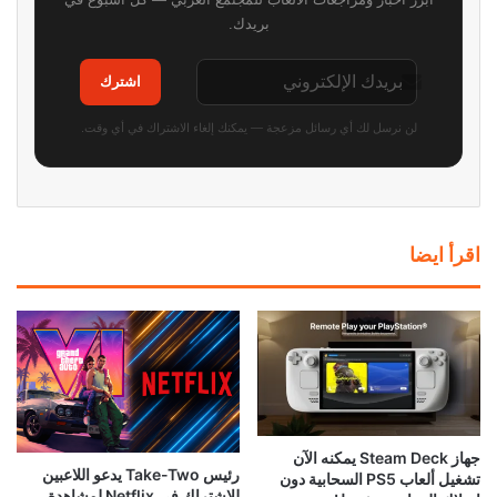
بريدك.
اشترك
لن نرسل لك أي رسائل مزعجة — يمكنك إلغاء الاشتراك في أي وقت.
اقرأ ايضا
جهاز Steam Deck يمكنه الآن
رئيس Take-Two يدعو اللاعبين
تشغيل ألعاب PS5 السحابية دون
للاشتراك في Netflix لمشاهدة