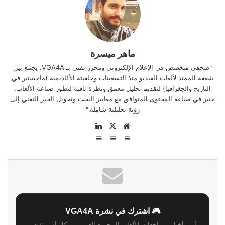
ماهر ميسرة
"صحفي متخصص في الإعلام الإلكتروني ومحرر تقني بـ VGA4A. يجمع بين
شغفه الممتد لألعاب الفيديو منذ التسعينات وخلفيته الأكاديمية (ماجستير في
التاريخ والجغرافيا) لتقديم تحليل معمق ونظرة ثاقبة لتطور صناعة الألعاب.
خبير في صياغة المحتوى المتوافق مع معايير البحث وتحويل الخبر التقني إلى
رؤية تحليلية شاملة."
موقع
‫X
لينكدإن
الويب
🎮 اشترك في نشرة VGA4A
أبرز أخبار ومراجعات الألعاب للمجتمع العربي — كل أسبوع في