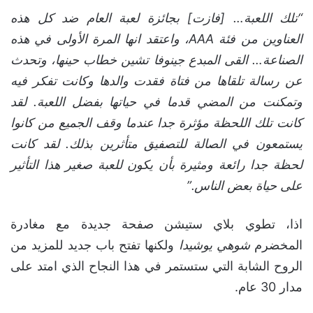
“تلك اللعبة… [فازت] بجائزة لعبة العام ضد كل هذه
العناوين من فئة AAA، واعتقد انها المرة الأولى في هذه
الصناعة… القى المبدع جينوفا تشين خطاب حينها، وتحدث
عن رسالة تلقاها من فتاة فقدت والدها وكانت تفكر فيه
وتمكنت من المضي قدما في حياتها بفضل اللعبة. لقد
كانت تلك اللحظة مؤثرة جدا عندما وقف الجميع من كانوا
يستمعون في الصالة للتصفيق متأثرين بذلك. لقد كانت
لحظة جدا رائعة ومثيرة بأن يكون للعبة صغير هذا التأثير
على حياة بعض الناس.”
اذا، تطوي بلاي ستيشن صفحة جديدة مع مغادرة
المخضرم
شوهي يوشيدا
ولكنها تفتح باب جديد للمزيد من
الروح الشابة التي ستستمر في هذا النجاح الذي امتد على
مدار 30 عام.