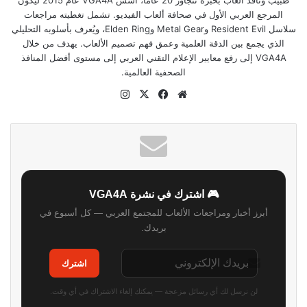
طبيب وناقد ألعاب بخبرة تتجاوز 20 عاماً، أسّس VGA4A عام 2015 ليكون
المرجع العربي الأول في صحافة ألعاب الفيديو. تشمل تغطيته مراجعات
سلاسل Resident Evil وMetal Gear وElden Ring، ويُعرف بأسلوبه التحليلي
الذي يجمع بين الدقة العلمية وعمق فهم تصميم الألعاب. يهدف من خلال
VGA4A إلى رفع معايير الإعلام التقني العربي إلى مستوى أفضل المنافذ
الصحفية العالمية.
موقع
‫X
فيسبوك
انستقرام
الويب
🎮 اشترك في نشرة VGA4A
أبرز أخبار ومراجعات الألعاب للمجتمع العربي — كل أسبوع في
بريدك.
اشترك
لن نرسل لك أي رسائل مزعجة — يمكنك إلغاء الاشتراك في أي وقت.