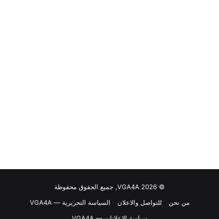
© VGA4A 2026, جميع الحقوق محفوظة
من نحن
للتواصل والاعلان
السياسة التحريرية — VGA4A
سياسة الإعلانات — VGA4A