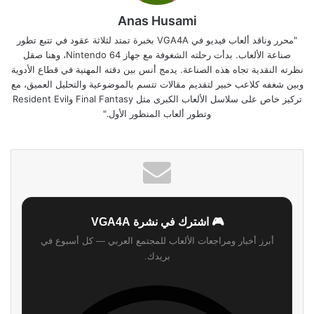
Anas Husami
"محرر وناقد ألعاب فيديو في VGA4A بخبرة تمتد لثلاثة عقود في تتبع تطور
صناعة الألعاب. بدأت رحلته الشغوفة مع جهاز Nintendo 64، وهنا صقل
نظرته النقدية تجاه هذه الصناعة. يدمج أنس بين دقته المهنية في قطاع الأدوية
وبين شغفه كلاعب خبير لتقديم مقالات تتسم بالموضوعية والتحليل العميق، مع
تركيز خاص على سلاسل الألعاب الكبرى مثل Final Fantasy وResident Evil
وتطور ألعاب المنظور الأول."
🎮 اشترك في نشرة VGA4A
أبرز أخبار ومراجعات الألعاب للمجتمع العربي — كل أسبوع في
بريدك.
اشترك