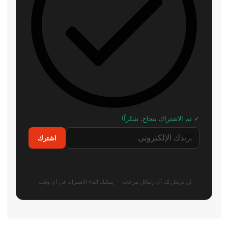
محاكي PS5 يحقق قفزة جديدة.. 4
أفضل وقت لعشاق Ghost
ألعاب تعمل الآن بسلاسة تامة!
Recon.. العب مجاناً الآن واغتنم
ظاهريًا
خصومات تصل إلى 95%
منذ 8 ساعات
منذ 9 ساعات
إشاعة: يوبيسوفت تستعد لإعادة
سوني تواجه دعاوى قضائية في 5
Beyond Good and Evil 2 باسم
دول بسبب احتكار متجر بلايستيشن
جديد في TGA 2026
وأسعار الألعاب الرقمية!
منذ 11 ساعة
منذ 10 ساعات