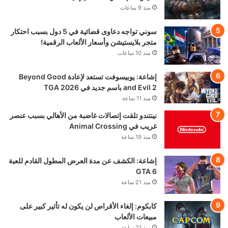
© VGA4A 2026, جميع الحقوق محفوظة
من نحن
للتواصل والاعلان
السياسة التحريرية — VGA4A