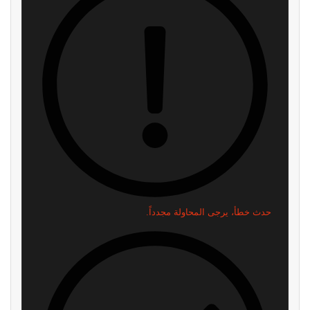
لن نرسل لك أي رسائل مزعجة — يمكنك إلغاء الاشتراك في أي وقت.
اقرأ ايضا
رئيس Take-Two: طلبات GTA 6
بعد سنوات في البورصة..
المسبقة فاقت كل التوقعات.. لكننا
Devolver Digital تخطط للعودة
لا نعلن الانتصار بعد
إلى الملكية الخاصة
منذ 3 ساعات
منذ 7 ساعات