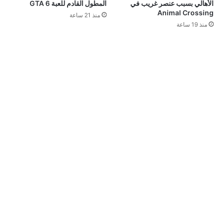
قد يعجبك ايضا
رئيس Take-Two: طلبات GTA 6 المسبقة فاقت
كل التوقعات.. لكننا لا نعلن الانتصار بعد
منذ 3 ساعات
بعد سنوات في البورصة.. Devolver Digital تخطط
للعودة إلى الملكية الخاصة
منذ 7 ساعات
محاكي PS5 يحقق قفزة جديدة.. 4 ألعاب تعمل الآن