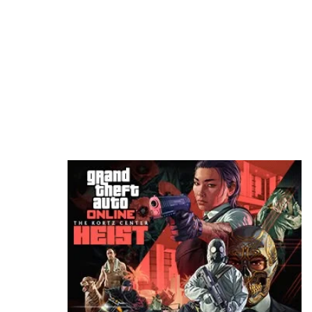
بسلاسة تامة! ظاهريًا
منذ 8 ساعات
أفضل وقت لعشاق Ghost Recon.. العب مجاناً
الآن واغتنم خصومات تصل إلى 95%
منذ 9 ساعات
سوني تواجه دعاوى قضائية في 5 دول بسبب احتكار
متجر بلايستيشن وأسعار الألعاب الرقمية!
منذ 10 ساعات
إشاعة: يوبيسوفت تستعد لإعادة Beyond Good
and Evil 2 باسم جديد في TGA 2026
منذ 11 ساعة
نينتندو تلقت إتصالات غاضبة من الأهالي بسبب عنصر
غريب في Animal Crossing
منذ 19 ساعة
إشاعة: الكشف عن مدة العرض المطول القادم للعبة
GTA 6