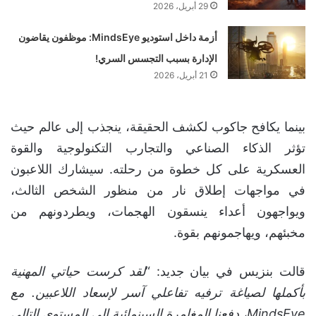
29 أبريل، 2026
أزمة داخل استوديو MindsEye: موظفون يقاضون
الإدارة بسبب التجسس السري!
21 أبريل، 2026
بينما يكافح جاكوب لكشف الحقيقة، ينجذب إلى عالم حيث
تؤثر الذكاء الصناعي والتجارب التكنولوجية والقوة
العسكرية على كل خطوة من رحلته. سيشارك اللاعبون
في مواجهات إطلاق نار من منظور الشخص الثالث،
ويواجهون أعداء ينسقون الهجمات، ويطردونهم من
مخبئهم، ويهاجمونهم بقوة.
قالت بنزيس في بيان جديد: “
لقد كرست حياتي المهنية
بأكملها لصياغة ترفيه تفاعلي آسر لإسعاد اللاعبين. مع
MindsEye، دفعنا المغامرة السينمائية إلى المستوى التالي