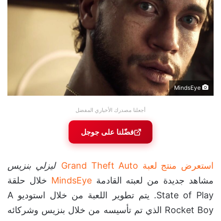
MindsEye
أجعلنا مصدرك الأخباري المفضل
فضّلنا على جوجل
استعرض منتج لعبة Grand Theft Auto
ليزلي بنزيس
مشاهد جديدة من لعبته القادمة
MindsEye
خلال حلقة
State of Play. يتم تطوير اللعبة من خلال استوديو A
Rocket Boy الذي تم تأسيسه من خلال بنزيس وشركائه