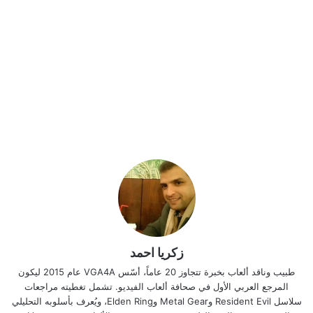
زكريا احمد
طبيب وناقد ألعاب بخبرة تتجاوز 20 عاماً، أسّس VGA4A عام 2015 ليكون
المرجع العربي الأول في صحافة ألعاب الفيديو. تشمل تغطيته مراجعات
سلاسل Resident Evil وMetal Gear وElden Ring، ويُعرف بأسلوبه التحليلي