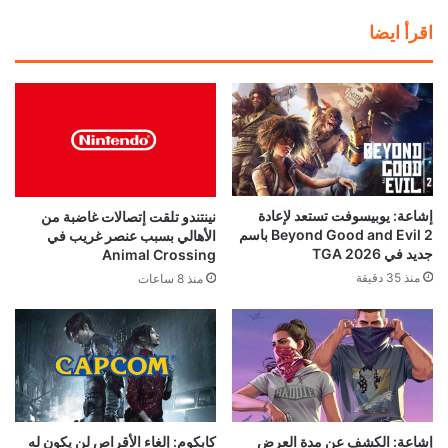
اقرأ ايضا
إشاعة: يوبيسوفت تستعد لإعادة
نينتندو تلقت إتصالات غاضبة من
Beyond Good and Evil 2 باسم
الأهالي بسبب عنصر غريب في
جديد في TGA 2026
Animal Crossing
منذ 35 دقيقة
منذ 8 ساعات
إشاعة: الكشف عن مدة العرض
كابكوم: إلغاء الأقراص لن يكون له