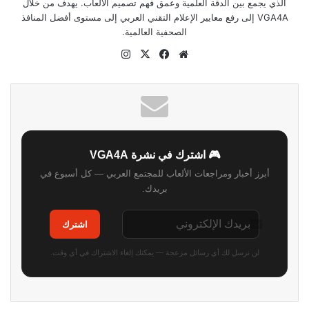
الذي يجمع بين الدقة العلمية وعمق فهم تصميم الألعاب. يهدف من خلال
VGA4A إلى رفع معايير الإعلام التقني العربي إلى مستوى أفضل المنافذ
الصحفية العالمية.
موقع
‫X
فيسبوك
انستقرام
الويب
🎮 اشترك في نشرة VGA4A
أبرز أخبار ومراجعات الألعاب للمجتمع العربي — كل أسبوع في
بريدك.
اشترك
لن نرسل لك أي رسائل مزعجة — يمكنك إلغاء الاشتراك في أي وقت.