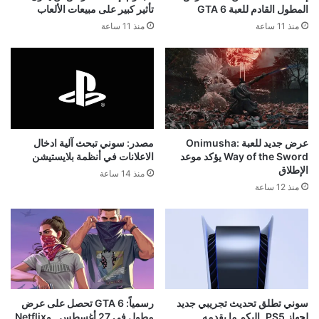
المطول القادم للعبة GTA 6
تأثير كبير على مبيعات الألعاب
منذ 11 ساعة
منذ 11 ساعة
عرض جديد للعبة Onimusha:
مصدر: سوني تبحث آلية ادخال
Way of the Sword يؤكد موعد
الاعلانات في أنظمة بلايستيشن
الإطلاق
منذ 14 ساعة
منذ 12 ساعة
سوني تطلق تحديث تجريبي جديد
رسمياً: GTA 6 تحصل على عرض
لجهاز PS5..إليكم ما يقدمه
مطول في 27 أغسطس.. وNetflix