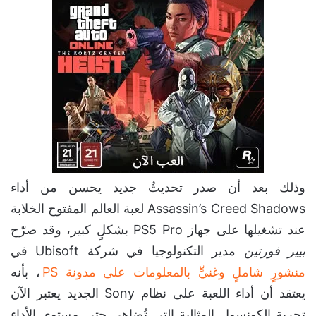
وذلك بعد أن صدر تحديثٌ جديد يحسن من أداء
Assassin’s Creed Shadows لعبة العالم المفتوح الخلابة
عند تشغيلها على جهاز PS5 Pro بشكلٍ كبير، وقد صرّح
بيير فورتين
مدير التكنولوجيا في شركة Ubisoft في
منشورٍ شاملٍ وغنيٍّ بالمعلومات على مدونة PS
، بأنه
يعتقد أن أداء اللعبة على نظام Sony الجديد يعتبر الآن
تجربة الكونسول المثالية التي تُضاهي حتى مستوى الأداء