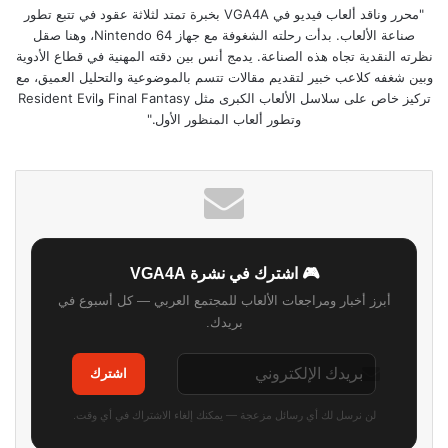
"محرر وناقد ألعاب فيديو في VGA4A بخبرة تمتد لثلاثة عقود في تتبع تطور
صناعة الألعاب. بدأت رحلته الشغوفة مع جهاز Nintendo 64، وهنا صقل
نظرته النقدية تجاه هذه الصناعة. يدمج أنس بين دقته المهنية في قطاع الأدوية
وبين شغفه كلاعب خبير لتقديم مقالات تتسم بالموضوعية والتحليل العميق، مع
تركيز خاص على سلاسل الألعاب الكبرى مثل Final Fantasy وResident Evil
وتطور ألعاب المنظور الأول."
🎮 اشترك في نشرة VGA4A
أبرز أخبار ومراجعات الألعاب للمجتمع العربي — كل أسبوع في
بريدك.
اشترك
لن نرسل لك أي رسائل مزعجة — يمكنك إلغاء الاشتراك في أي وقت.