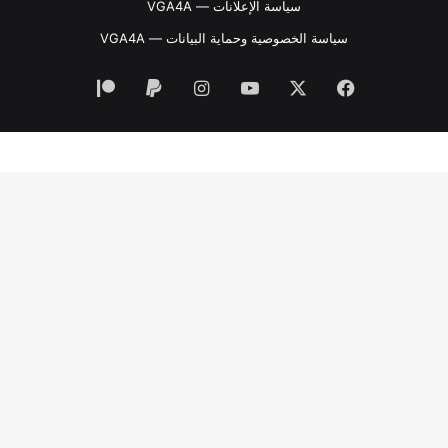
سياسة الإعلانات — VGA4A
سياسة الخصوصية وحماية البيانات — VGA4A
فيسبوك
‫X
‫YouTube
انستقرام
‫Patreon