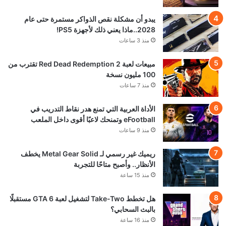
يبدو أن مشكلة نقص الذواكر مستمرة حتى عام
2028..ماذا يعني ذلك لأجهزة PS5!
منذ 3 ساعات
مبيعات لعبة Red Dead Redemption 2 تقترب من
100 مليون نسخة
منذ 7 ساعات
الأداة العربية التي تمنع هدر نقاط التدريب في
eFootball وتمنحك لاعبًا أقوى داخل الملعب
منذ 9 ساعات
ريميك غير رسمي لـ Metal Gear Solid يخطف
الأنظار.. وأصبح متاحًا للتجربة
منذ 15 ساعة
هل تخطط Take-Two لتشغيل لعبة GTA 6 مستقبلًا
بالبث السحابي؟
منذ 16 ساعة