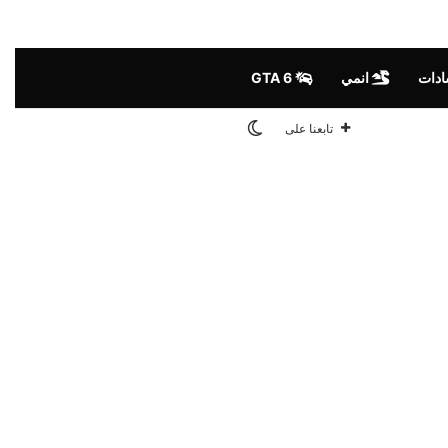
ادات
انمي
GTA 6
الوضع المظلم
تابعنا على