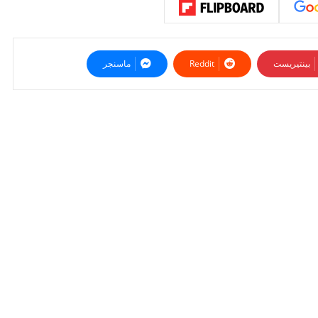
بينتيريست
ماسنجر