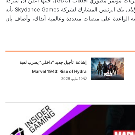
2022، لكن تم الإعلان عن اسمها بعد عامين خلال مجريات مؤتمر مطوري الألعاب (GDC)، حينها أُعلن أن شركة
يان بيك
الرئيس المشارك لشركة Skydance Games بأنه
أمثل لنشر لعبته الواعدة على منصات متعددة وعالمية آنذاك، وأضاف بأن
إشاعة: تأجيل جديد “داخلي” يضرب لعبة
Marvel 1943: Rise of Hydra
19 مايو، 2026