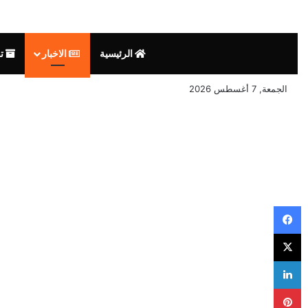
الرئيسية
الاخبار
تق
الجمعة, 7 أغسطس 2026
فيسبوك
‫X
لينكدإن
بينتيريست