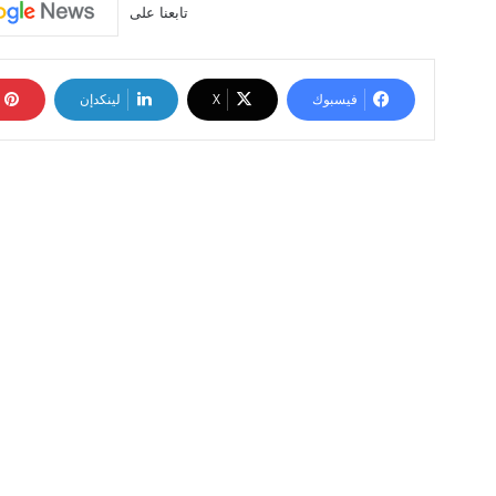
تابعنا على
فيسبوك
‫X
لينكدإن