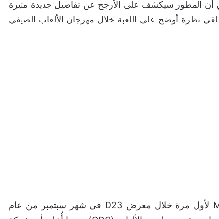
يعني أن المطور سيكشف على الأرجح عن تفاصيل جديدة مثيرة
سنلقي نظرة أوضح على اللعبة خلال مهرجان الألعاب الصيفي
تم التلميح عن لعبة MARVEL 1943: Rise of Hydra لأول مرة خلال معرض D23 في شهر سبتمبر من عام