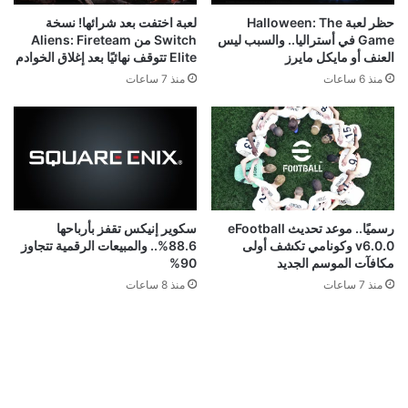
حظر لعبة Halloween: The
لعبة اختفت بعد شرائها! نسخة
Game في أستراليا.. والسبب ليس
Switch من Aliens: Fireteam
العنف أو مايكل مايرز
Elite تتوقف نهائيًا بعد إغلاق الخوادم
منذ 6 ساعات
منذ 7 ساعات
رسميًا.. موعد تحديث eFootball
سكوير إنيكس تقفز بأرباحها
v6.0.0 وكونامي تكشف أولى
88.6%.. والمبيعات الرقمية تتجاوز
مكافآت الموسم الجديد
90%
منذ 7 ساعات
منذ 8 ساعات