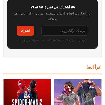
🎮 اشترك في نشرة VGA4A
أبرز أخبار ومراجعات الألعاب للمجتمع العربي — كل أسبوع في
بريدك.
اشترك
لن نرسل لك أي رسائل مزعجة — يمكنك إلغاء الاشتراك في أي وقت.
اقرأ ايضا