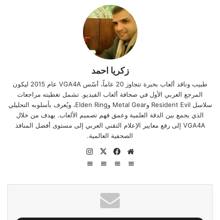
زكريا احمد
طبيب وناقد ألعاب بخبرة تتجاوز 20 عاماً، أسّس VGA4A عام 2015 ليكون
المرجع العربي الأول في صحافة ألعاب الفيديو. تشمل تغطيته مراجعات
سلاسل Resident Evil وMetal Gear وElden Ring، ويُعرف بأسلوبه التحليلي
الذي يجمع بين الدقة العلمية وعمق فهم تصميم الألعاب. يهدف من خلال
VGA4A إلى رفع معايير الإعلام التقني العربي إلى مستوى أفضل المنافذ
الصحفية العالمية.
موق
في
‫X
انس
ع
سب
تقر
الوي
وك
ام
ب