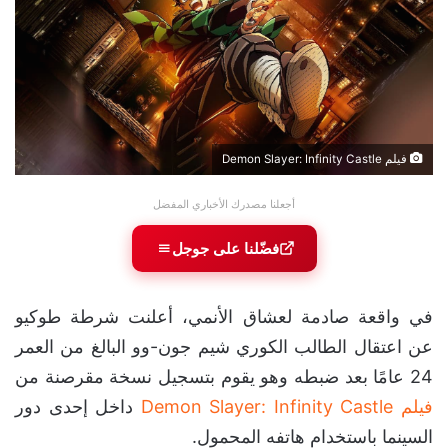
فيلم Demon Slayer: Infinity Castle
أجعلنا مصدرك الأخباري المفضل
فضّلنا على جوجل
في واقعة صادمة لعشاق الأنمي، أعلنت شرطة طوكيو
عن اعتقال الطالب الكوري شيم جون-وو البالغ من العمر
24 عامًا بعد ضبطه وهو يقوم بتسجيل نسخة مقرصنة من
فيلم Demon Slayer: Infinity Castle
داخل إحدى دور
السينما باستخدام هاتفه المحمول.