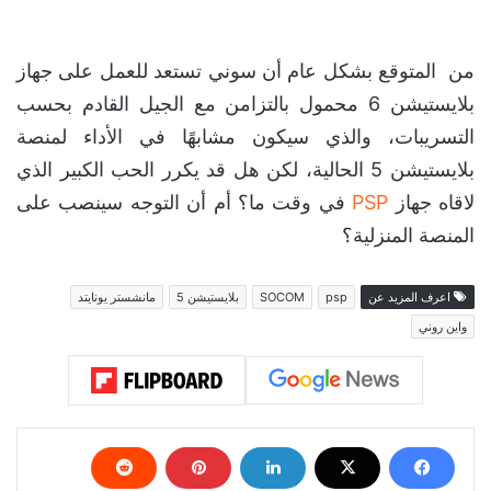
من المتوقع بشكل عام أن سوني تستعد للعمل على جهاز
بلايستيشن 6 محمول بالتزامن مع الجيل القادم بحسب
التسريبات، والذي سيكون مشابهًا في الأداء لمنصة
بلايستيشن 5 الحالية، لكن هل قد يكرر الحب الكبير الذي
لاقاه جهاز
PSP
في وقت ما؟ أم أن التوجه سينصب على
المنصة المنزلية؟
اعرف المزيد عن
psp
SOCOM
بلايستيشن 5
مانشستر يونايتد
واين روني