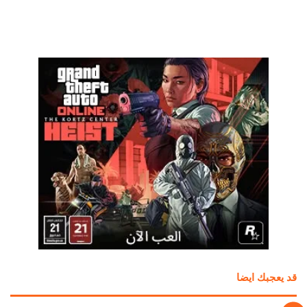
قد يعجبك ايضا