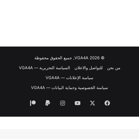
© VGA4A 2026, جميع الحقوق محفوظة
من نحن
للتواصل والاعلان
السياسة التحريرية — VGA4A
سياسة الإعلانات — VGA4A
سياسة الخصوصية وحماية البيانات — VGA4A
فيسبوك
‫X
‫YouTube
انستقرام
‫Patreon