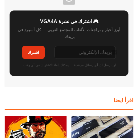
🎮 اشترك في نشرة VGA4A
أبرز أخبار ومراجعات الألعاب للمجتمع العربي — كل أسبوع في
بريدك.
اشترك
لن نرسل لك أي رسائل مزعجة — يمكنك إلغاء الاشتراك في أي وقت.
اقرأ ايضا