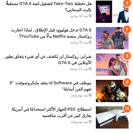
هل تخطط Take-Two لتشغيل لعبة GTA 6 مستقبلًا
بالبث السحابي؟
منذ 14 ساعة
GTA 6 تدخل هوليوود قبل الإطلاق.. لماذا اختارت
روكستار منصة Netflix بدلًا من YouTube؟
منذ 15 ساعة
شراير: روكستار لن تكشف عن أي شيء يتعلق بطور
الأونلاين في GTA 6
منذ 22 ساعة
موظف في id Software ينتقد مايكروسوفت: “لا
تفهم الفن أساسًا”
منذ يوم واحد
استطلاع: PS5 الجهاز الأكثر استخدامًا في أمريكا
بفارق كبير عن أقرب منافسيه
منذ يوم واحد