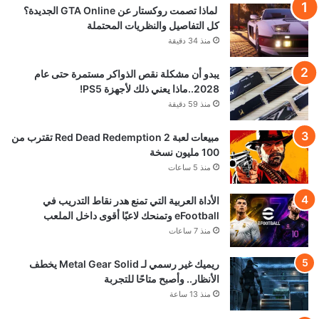
لماذا تصمت روكستار عن GTA Online الجديدة؟
كل التفاصيل والنظريات المحتملة
منذ 34 دقيقة
يبدو أن مشكلة نقص الذواكر مستمرة حتى عام
2028..ماذا يعني ذلك لأجهزة PS5!
منذ 59 دقيقة
مبيعات لعبة Red Dead Redemption 2 تقترب من
100 مليون نسخة
منذ 5 ساعات
الأداة العربية التي تمنع هدر نقاط التدريب في
eFootball وتمنحك لاعبًا أقوى داخل الملعب
منذ 7 ساعات
ريميك غير رسمي لـ Metal Gear Solid يخطف
الأنظار.. وأصبح متاحًا للتجربة
منذ 13 ساعة