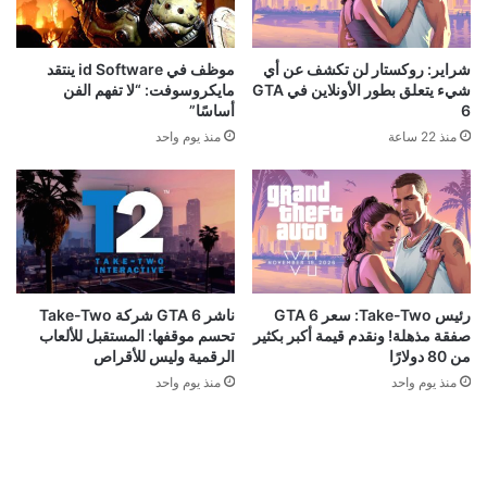
شراير: روكستار لن تكشف عن أي
موظف في id Software ينتقد
شيء يتعلق بطور الأونلاين في GTA
مايكروسوفت: “لا تفهم الفن
6
أساسًا”
منذ 22 ساعة
منذ يوم واحد
رئيس Take-Two: سعر GTA 6
ناشر GTA 6 شركة Take-Two
صفقة مذهلة! ونقدم قيمة أكبر بكثير
تحسم موقفها: المستقبل للألعاب
من 80 دولارًا
الرقمية وليس للأقراص
منذ يوم واحد
منذ يوم واحد