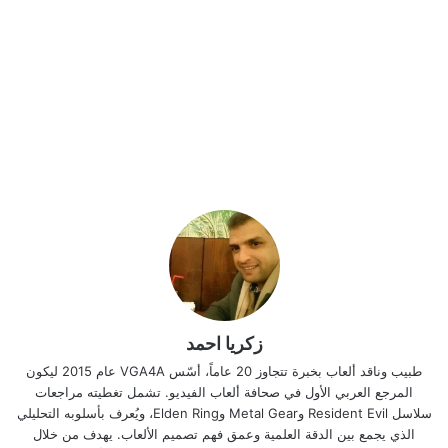
زكريا احمد
طبيب وناقد ألعاب بخبرة تتجاوز 20 عاماً، أسّس VGA4A عام 2015 ليكون
المرجع العربي الأول في صحافة ألعاب الفيديو. تشمل تغطيته مراجعات
سلاسل Resident Evil وMetal Gear وElden Ring، ويُعرف بأسلوبه التحليلي
الذي يجمع بين الدقة العلمية وعمق فهم تصميم الألعاب. يهدف من خلال