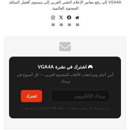
VGA4A إلى رفع معايير الإعلام التقني العربي إلى مستوى أفضل المنافذ
الصحفية العالمية.
موق
في
‫X
انس
ع
سب
تقر
الوي
وك
ام
ب
🎮 اشترك في نشرة VGA4A
أبرز أخبار ومراجعات الألعاب للمجتمع العربي — كل أسبوع في
بريدك.
اشترك
لن نرسل لك أي رسائل مزعجة — يمكنك إلغاء الاشتراك في أي وقت.