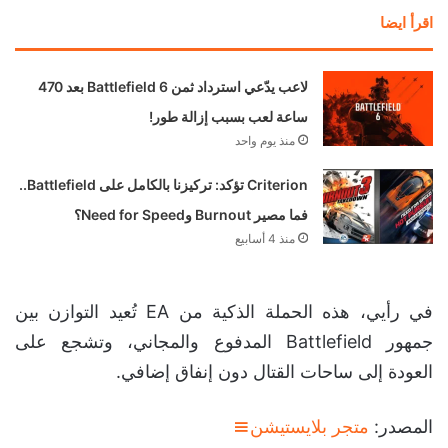
اقرأ ايضا
لاعب يدّعي استرداد ثمن Battlefield 6 بعد 470
ساعة لعب بسبب إزالة طور!
منذ يوم واحد
Criterion تؤكد: تركيزنا بالكامل على Battlefield..
فما مصير Burnout وNeed for Speed؟
منذ 4 أسابيع
في رأيي، هذه الحملة الذكية من EA تُعيد التوازن بين
جمهور Battlefield المدفوع والمجاني، وتشجع على
العودة إلى ساحات القتال دون إنفاق إضافي.
المصدر:
متجر بلايستيشن