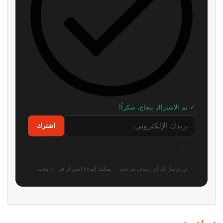
العرض الثالث للعبة GTA 6 يقترب..
شائعة: سوني قد تقيم حدث State
هذا ما نتوقع رؤيته لأول مرة إذا
of Play في 3 سبتمبر
صدقت تسريبات المطلعين
منذ 8 ساعات
منذ 6 ساعات
Roblox تخسر 70 مليار دولار من
مطور سابق في روكستار: لن أتفاجأ
قيمتها السوقية.. والإدارة تكشف
إذا تم تأجيل GTA 6 مرة أخرى
السبب الرئيسي
منذ 9 ساعات
منذ 9 ساعات