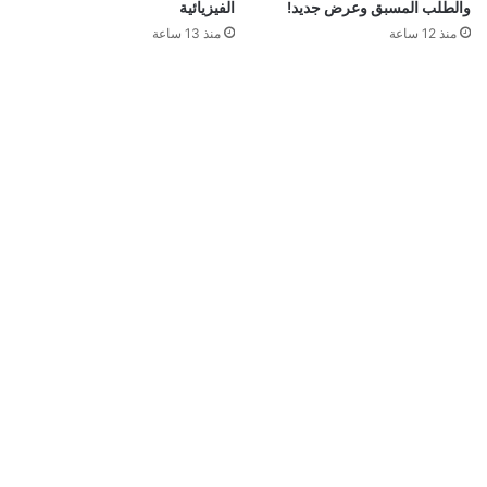
قد يعجبك ايضا
سوني تطلق تحديث تجريبي جديد لجهاز PS5..إليكم
ما يقدمه
منذ 18 دقيقة
رسمياً: GTA 6 تحصل على عرض مطول في 27
أغسطس.. وNetflix تخطف السبق
منذ 3 ساعات
العرض الثالث للعبة GTA 6 يقترب.. هذا ما نتوقع
رؤيته لأول مرة إذا صدقت تسريبات المطلعين