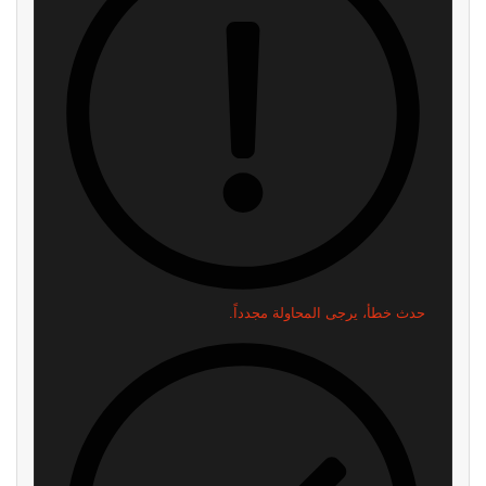
اقرأ ايضا
سوني تطلق تحديث تجريبي جديد
رسمياً: GTA 6 تحصل على عرض
لجهاز PS5..إليكم ما يقدمه
مطول في 27 أغسطس.. وNetflix
تخطف السبق
منذ 18 دقيقة
منذ 3 ساعات