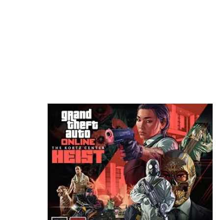
منذ 6 ساعات
شائعة: سوني قد تقيم حدث State of Play في 3
سبتمبر
منذ 8 ساعات
Roblox تخسر 70 مليار دولار من قيمتها السوقية..
والإدارة تكشف السبب الرئيسي
منذ 9 ساعات
مطور سابق في روكستار: لن أتفاجأ إذا تم تأجيل
GTA 6 مرة أخرى
منذ 9 ساعات
رسميًا: Phantom Blade Zero أصبحت ذهبية
وجاهزة لإطلاق والطلب المسبق وعرض جديد!
منذ 12 ساعة
سوني تضع تحذيرًا رسميًا على صناديق PS5 بشأن
نهاية الألعاب الفيزيائية