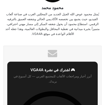
محمود محمد
يُمثل محمود عوض الله الجيل الجديد من المحللين العرب في صناعة ألعاب
الفيديو، حيث يجمع بين تخصصه الأكاديمي الحالي وشغفه العميق بالترفيه
الرقمي. استطاع محمود أن يحول شغفه المبكر إلى مسار مهني احترافي،
متميزاً بخبرة ميدانية في تغطية المحافل والبطولات العالمية، وهذا جعله أحد
الأقلام الواعدة في موقع VGA4A.
🎮 اشترك في نشرة VGA4A
أبرز أخبار ومراجعات الألعاب للمجتمع العربي — كل أسبوع في
بريدك.
اشترك
لن نرسل لك أي رسائل مزعجة — يمكنك إلغاء الاشتراك في أي وقت.