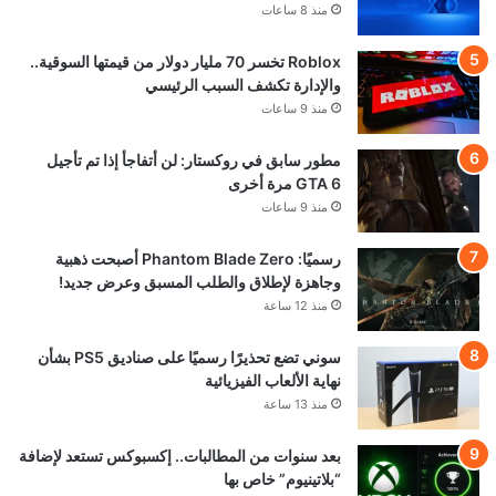
© VGA4A 2026, جميع الحقوق محفوظة
من نحن
للتواصل والاعلان
السياسة التحريرية — VGA4A