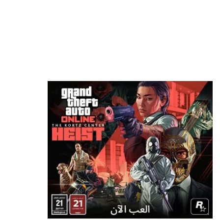
شراير: روكستار لن تكشف عن أي شيء يتعلق بطور
الأونلاين في GTA 6
منذ 9 ساعات
موظف في id Software ينتقد مايكروسوفت: “لا
تفهم الفن أساسًا”
منذ 12 ساعة
استطلاع: PS5 الجهاز الأكثر استخدامًا في أمريكا
بفارق كبير عن أقرب منافسيه
منذ 13 ساعة
هل ستدفع لمشاهدة استعراض GTA 6 على Netflix
أم تنتظر 6 ساعات لمشاهدته مجاناً؟
منذ 15 ساعة
رئيس Take-Two: سعر GTA 6 صفقة مذهلة!
ونقدم قيمة أكبر بكثير من 80 دولارًا
منذ 16 ساعة