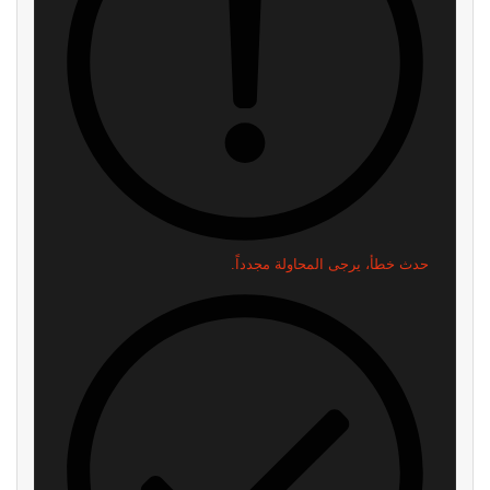
اقرأ ايضا
ريميك غير رسمي لـ Metal Gear
هل تخطط Take-Two لتشغيل لعبة
Solid يخطف الأنظار.. وأصبح متاحًا
GTA 6 مستقبلًا بالبث السحابي؟
للتجربة
منذ ساعة واحدة
منذ 5 دقائق