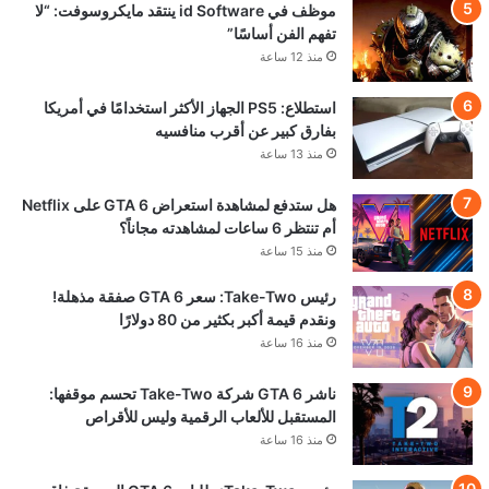
© VGA4A 2026, جميع الحقوق محفوظة
من نحن
للتواصل والاعلان
السياسة التحريرية — VGA4A
سياسة الإعلانات — VGA4A