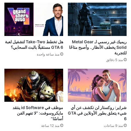
ناشر GTA 6 شركة Take-Two
رئيس Take-Two: طلبات GTA 6
تحسم موقفها: المستقبل للألعاب
المسبقة فاقت كل التوقعات.. لكننا
الرقمية وليس للأقراص
لا نعلن الانتصار بعد
منذ 16 ساعة
منذ 19 ساعة