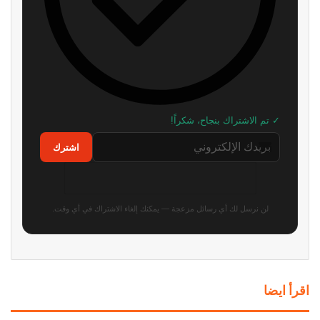
شراير: روكستار لن تكشف عن أي
موظف في id Software ينتقد
شيء يتعلق بطور الأونلاين في GTA
مايكروسوفت: “لا تفهم الفن
6
أساسًا”
منذ 9 ساعات
منذ 12 ساعة
استطلاع: PS5 الجهاز الأكثر
رئيس Take-Two: سعر GTA 6
استخدامًا في أمريكا بفارق كبير عن
صفقة مذهلة! ونقدم قيمة أكبر بكثير
أقرب منافسيه
من 80 دولارًا
منذ 13 ساعة
منذ 16 ساعة