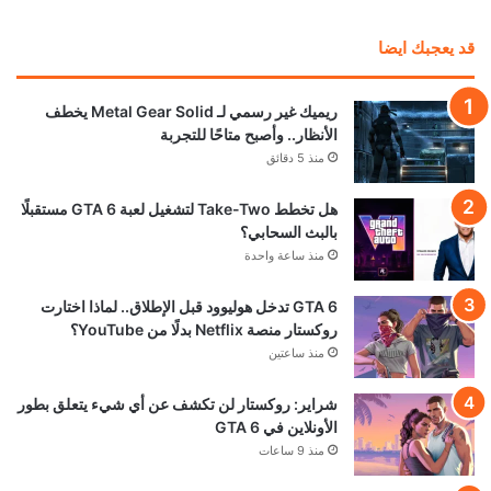
ناشر GTA 6 شركة Take-Two تحسم موقفها:
المستقبل للألعاب الرقمية وليس للأقراص
منذ 16 ساعة
رئيس Take-Two: طلبات GTA 6 المسبقة فاقت
كل التوقعات.. لكننا لا نعلن الانتصار بعد
منذ 19 ساعة
تحميل المزيد