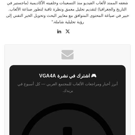
شغفه الممتد لألعاب الفيديو منذ التسعينات وخلفيته الأكاديمية (ماجستير في
التاريخ والجغرافيا) لتقديم تحليل معمق ونظرة ثاقبة لتطور صناعة الألعاب.
خبير في صياغة المحتوى المتوافق مع معايير البحث وتحويل الخبر التقني إلى
رؤية تحليلية شاملة."
موقع
‫X
لينكدإن
الويب
🎮 اشترك في نشرة VGA4A
أبرز أخبار ومراجعات الألعاب للمجتمع العربي — كل أسبوع في
بريدك.
اشترك
لن نرسل لك أي رسائل مزعجة — يمكنك إلغاء الاشتراك في أي وقت.