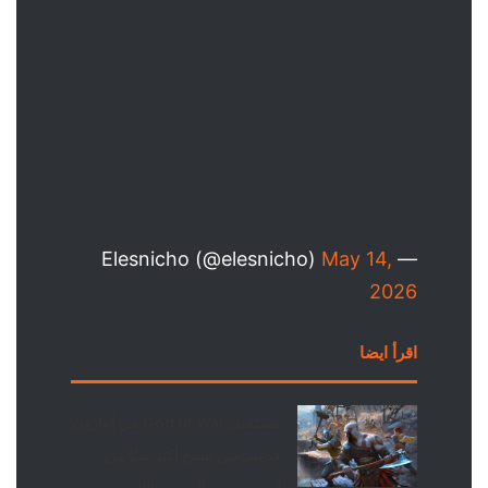
May 14,
— Elesnicho (@elesnicho)
2026
اقرأ ايضا
مسلسل God of War من أمازون
قد يستعين بنسخ أكبر سنًا من
أتريوس في الموسم الثاني