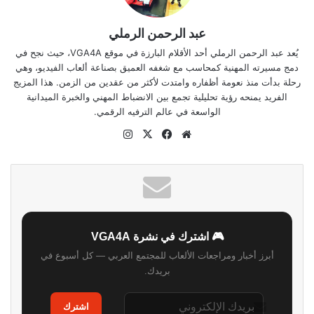
عبد الرحمن الرملي
يُعد عبد الرحمن الرملي أحد الأقلام البارزة في موقع VGA4A، حيث نجح في
دمج مسيرته المهنية كمحاسب مع شغفه العميق بصناعة ألعاب الفيديو، وهي
رحلة بدأت منذ نعومة أظفاره وامتدت لأكثر من عقدين من الزمن. هذا المزيج
الفريد يمنحه رؤية تحليلية تجمع بين الانضباط المهني والخبرة الميدانية
الواسعة في عالم الترفيه الرقمي.
موقع
‫X
فيسبوك
انستقرام
الويب
🎮 اشترك في نشرة VGA4A
أبرز أخبار ومراجعات الألعاب للمجتمع العربي — كل أسبوع في
بريدك.
اشترك