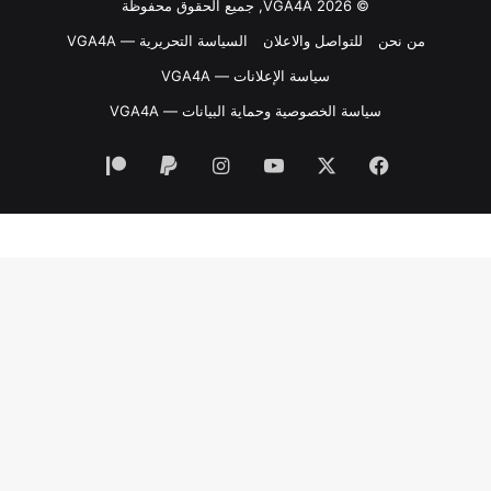
© VGA4A 2026, جميع الحقوق محفوظة
من نحن
للتواصل والاعلان
السياسة التحريرية — VGA4A
سياسة الإعلانات — VGA4A
سياسة الخصوصية وحماية البيانات — VGA4A
فيسبوك
‫X
‫YouTube
انستقرام
‫Patreon