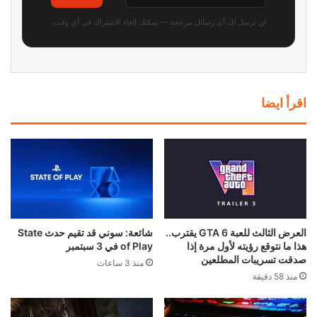
لن نرسل لك أي رسائل مزعجة — يمكنك إلغاء الاشتراك في أي وقت.
اقرأ ايضا
العرض الثالث للعبة GTA 6 يقترب..
شائعة: سوني قد تقيم حدث State
هذا ما نتوقع رؤيته لأول مرة إذا
of Play في 3 سبتمبر
صدقت تسريبات المطلعين
منذ 3 ساعات
منذ 58 دقيقة