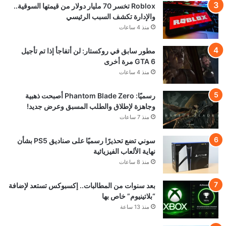
Roblox تخسر 70 مليار دولار من قيمتها السوقية..
والإدارة تكشف السبب الرئيسي
منذ 4 ساعات
مطور سابق في روكستار: لن أتفاجأ إذا تم تأجيل
GTA 6 مرة أخرى
منذ 4 ساعات
رسميًا: Phantom Blade Zero أصبحت ذهبية
وجاهزة لإطلاق والطلب المسبق وعرض جديد!
منذ 7 ساعات
سوني تضع تحذيرًا رسميًا على صناديق PS5 بشأن
نهاية الألعاب الفيزيائية
منذ 8 ساعات
بعد سنوات من المطالبات.. إكسبوكس تستعد لإضافة
“بلاتينيوم” خاص بها
منذ 13 ساعة