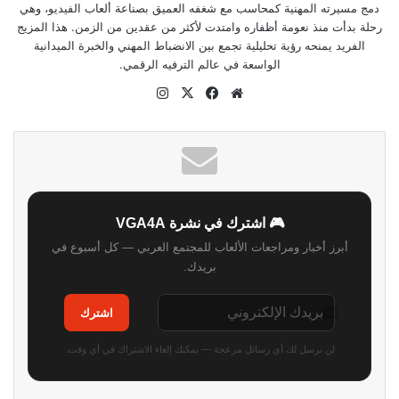
دمج مسيرته المهنية كمحاسب مع شغفه العميق بصناعة ألعاب الفيديو، وهي
رحلة بدأت منذ نعومة أظفاره وامتدت لأكثر من عقدين من الزمن. هذا المزيج
الفريد يمنحه رؤية تحليلية تجمع بين الانضباط المهني والخبرة الميدانية
الواسعة في عالم الترفيه الرقمي.
موقع
‫X
فيسبوك
انستقرام
الويب
🎮 اشترك في نشرة VGA4A
أبرز أخبار ومراجعات الألعاب للمجتمع العربي — كل أسبوع في
بريدك.
اشترك
لن نرسل لك أي رسائل مزعجة — يمكنك إلغاء الاشتراك في أي وقت.