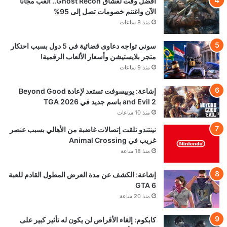
أفضل وقت لعشاق Ghost Recon.. العب مجاناً
الآن واغتنم خصومات تصل إلى 95%
منذ 8 ساعات
سوني تواجه دعاوى قضائية في 5 دول بسبب احتكار
متجر بلايستيشن وأسعار الألعاب الرقمية!
منذ 9 ساعات
إشاعة: يوبيسوفت تستعد لإعادة Beyond Good
and Evil 2 باسم جديد في TGA 2026
منذ 10 ساعات
نينتندو تلقت إتصالات غاضبة من الأهالي بسبب عنصر
غريب في Animal Crossing
منذ 18 ساعة
إشاعة: الكشف عن مدة العرض المطول القادم للعبة
GTA 6
منذ 20 ساعة
كابكوم: إلغاء الأقراص لن يكون له تأثير كبير على