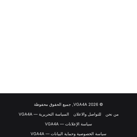
© VGA4A 2026, جميع الحقوق محفوظة
من نحن
للتواصل والاعلان
السياسة التحريرية — VGA4A
سياسة الإعلانات — VGA4A
سياسة الخصوصية وحماية البيانات — VGA4A