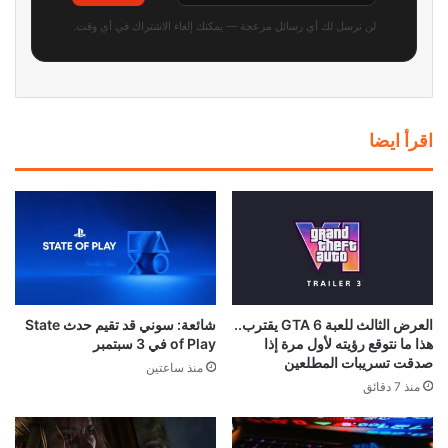
لن نرسل لك أي رسائل مزعجة — يمكنك إلغاء الاشتراك في أي وقت.
اقرأ ايضا
العرض الثالث للعبة GTA 6 يقترب..
شائعة: سوني قد تقيم حدث State
هذا ما نتوقع رؤيته لأول مرة إذا
of Play في 3 سبتمبر
صدقت تسريبات المطلعين
منذ ساعتين
منذ 7 دقائق