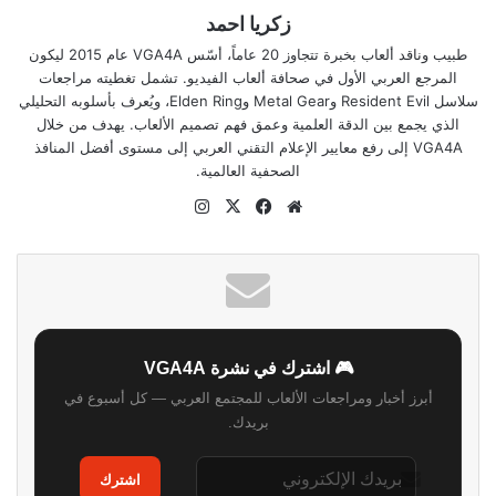
زكريا احمد
طبيب وناقد ألعاب بخبرة تتجاوز 20 عاماً، أسّس VGA4A عام 2015 ليكون
المرجع العربي الأول في صحافة ألعاب الفيديو. تشمل تغطيته مراجعات
سلاسل Resident Evil وMetal Gear وElden Ring، ويُعرف بأسلوبه التحليلي
الذي يجمع بين الدقة العلمية وعمق فهم تصميم الألعاب. يهدف من خلال
VGA4A إلى رفع معايير الإعلام التقني العربي إلى مستوى أفضل المنافذ
الصحفية العالمية.
موقع
‫X
فيسبوك
انستقرام
الويب
🎮 اشترك في نشرة VGA4A
أبرز أخبار ومراجعات الألعاب للمجتمع العربي — كل أسبوع في
بريدك.
اشترك