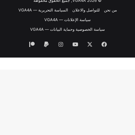
© VGA4A 2026, جميع الحقوق محفوظة
من نحن
للتواصل والاعلان
السياسة التحريرية — VGA4A
سياسة الإعلانات — VGA4A
سياسة الخصوصية وحماية البيانات — VGA4A
فيسبوك
‫X
‫YouTube
انستقرام
‫Patreon