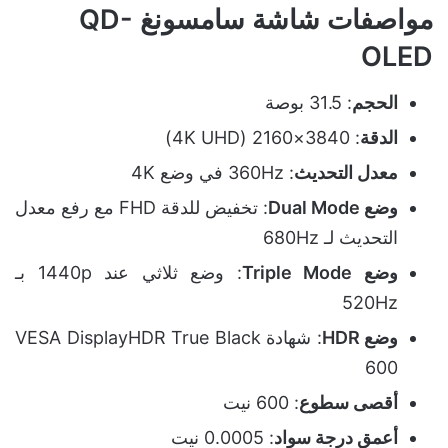
مواصفات شاشة سامسونغ QD-
OLED
الحجم
: 31.5 بوصة
الدقة
: 3840×2160 (4K UHD)
معدل التحديث
: 360Hz في وضع 4K
وضع Dual Mode
: تخفيض للدقة FHD مع رفع معدل
التحديث لـ 680Hz
وضع Triple Mode
: وضع ثلاثي عند 1440p بـ
520Hz
وضع HDR
: شهادة VESA DisplayHDR True Black
600
أقصى سطوع
: 600 نيت
أعمق درجة سواد
: 0.0005 نيت