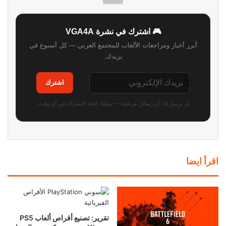
🎮 اشترك في نشرة VGA4A
أبرز أخبار ومراجعات الألعاب للمجتمع العربي — كل أسبوع في
بريدك.
اشترك
لن نرسل لك أي رسائل مزعجة — يمكنك إلغاء الاشتراك في أي وقت.
اقرأ ايضا
تقرير: تصنيع أقراص ألعاب PS5