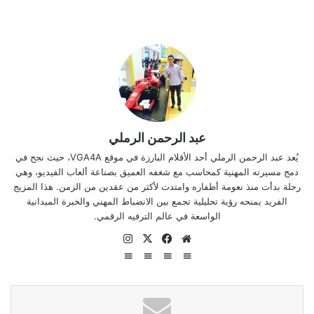
عبد الرحمن الرملي
يُعد عبد الرحمن الرملي أحد الأقلام البارزة في موقع VGA4A، حيث نجح في
دمج مسيرته المهنية كمحاسب مع شغفه العميق بصناعة ألعاب الفيديو، وهي
رحلة بدأت منذ نعومة أظفاره وامتدت لأكثر من عقدين من الزمن. هذا المزيج
الفريد يمنحه رؤية تحليلية تجمع بين الانضباط المهني والخبرة الميدانية
الواسعة في عالم الترفيه الرقمي.
موقع
‫X
فيسبوك
انستقرام
الويب