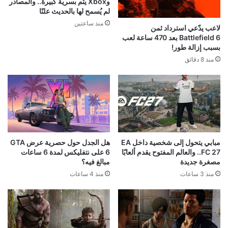
وXbox يتم بسرية كبيرة.. والمصادر
لم يُسمح لها بالحديث علنًا
منذ ساعتين
لاعب يدّعي استرداد ثمن
Battlefield 6 بعد 470 ساعة لعب
بسبب إزالة طور!
منذ 8 دقائق
مبابي يتحول إلى شخصية داخل EA
هل الجدل حول حصرية عرض GTA
FC 27.. والعالم المفتوح يقدم ألعابًا
6 على نتفليكس لمدة 6 ساعات
مصغرة جديدة
مبالغ فيه؟
منذ 3 ساعات
منذ 4 ساعات