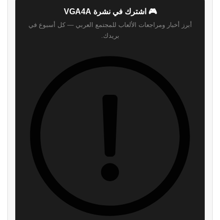
🎮 اشترك في نشرة VGA4A
أبرز أخبار ومراجعات الألعاب للمجتمع العربي — كل أسبوع في
بريدك.