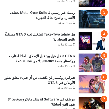
منذ 5 ساعات
ريميك غير رسمي لـ Metal Gear Solid يخطف
الأنظار.. وأصبح متاحًا للتجربة
منذ 11 ساعة
هل تخطط Take-Two لتشغيل لعبة GTA 6 مستقبلًا
بالبث السحابي؟
منذ 12 ساعة
GTA 6 تدخل هوليوود قبل الإطلاق.. لماذا اختارت
روكستار منصة Netflix بدلًا من YouTube؟
منذ 13 ساعة
شراير: روكستار لن تكشف عن أي شيء يتعلق بطور
الأونلاين في GTA 6
منذ 20 ساعة
موظف في id Software ينتقد مايكروسوفت: “لا
تفهم الفن أساسًا”