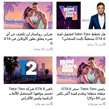
هل تخطط Take-Two لتشغيل لعبة
شراير: روكستار لن تكشف عن أي
GTA 6 مستقبلًا بالبث السحابي؟
شيء يتعلق بطور الأونلاين في GTA
6
منذ 12 ساعة
منذ 20 ساعة
رئيس Take-Two: سعر GTA 6
ناشر GTA 6 شركة Take-Two
صفقة مذهلة! ونقدم قيمة أكبر بكثير
تحسم موقفها: المستقبل للألعاب
من 80 دولارًا
الرقمية وليس للأقراص
منذ يوم واحد
منذ يوم واحد