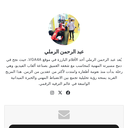
عبد الرحمن الرملي
يُعد عبد الرحمن الرملي أحد الأقلام البارزة في موقع VGA4A، حيث نجح في
دمج مسيرته المهنية كمحاسب مع شغفه العميق بصناعة ألعاب الفيديو، وهي
رحلة بدأت منذ نعومة أظفاره وامتدت لأكثر من عقدين من الزمن. هذا المزيج
الفريد يمنحه رؤية تحليلية تجمع بين الانضباط المهني والخبرة الميدانية
الواسعة في عالم الترفيه الرقمي.
‫X
فيسبوك
انستقرام
موقع
الويب