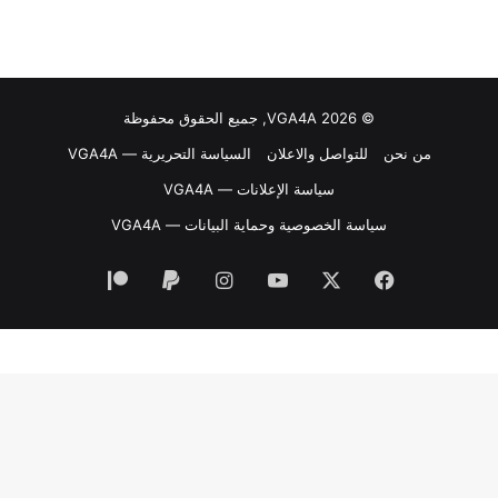
© VGA4A 2026, جميع الحقوق محفوظة
من نحن
للتواصل والاعلان
السياسة التحريرية — VGA4A
سياسة الإعلانات — VGA4A
سياسة الخصوصية وحماية البيانات — VGA4A
فيسبوك
‫X
‫YouTube
انستقرام
‫Patreon