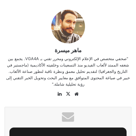
ماهر ميسرة
"صحفي متخصص في الإعلام الإلكتروني ومحرر تقني بـ VGA4A. يجمع بين
شغفه الممتد لألعاب الفيديو منذ التسعينات وخلفيته الأكاديمية (ماجستير في
التاريخ والجغرافيا) لتقديم تحليل معمق ونظرة ثاقبة لتطور صناعة الألعاب.
خبير في صياغة المحتوى المتوافق مع معايير البحث وتحويل الخبر التقني إلى
رؤية تحليلية شاملة."
موقع
‫X
لينكدإن
الويب