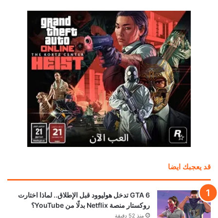
قد يعجبك ايضا
GTA 6 تدخل هوليوود قبل الإطلاق.. لماذا اختارت
روكستار منصة Netflix بدلًا من YouTube؟
منذ 52 دقيقة