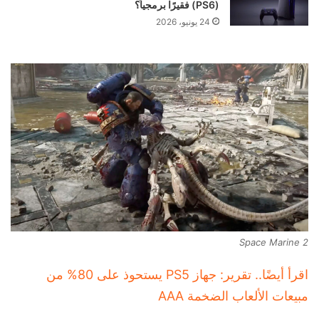
(PS6) فقيرًا برمجياً؟
24 يونيو، 2026
Space Marine 2
اقرأ أيضًا.. تقرير: جهاز PS5 يستحوذ على 80% من
مبيعات الألعاب الضخمة AAA