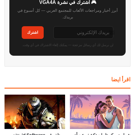
🎮 اشترك في نشرة VGA4A
أبرز أخبار ومراجعات الألعاب للمجتمع العربي — كل أسبوع في
بريدك.
اشترك
لن نرسل لك أي رسائل مزعجة — يمكنك إلغاء الاشتراك في أي وقت.
اقرأ ايضا
شراير: روكستار لن تكشف عن أي
موظف في id Software ينتقد