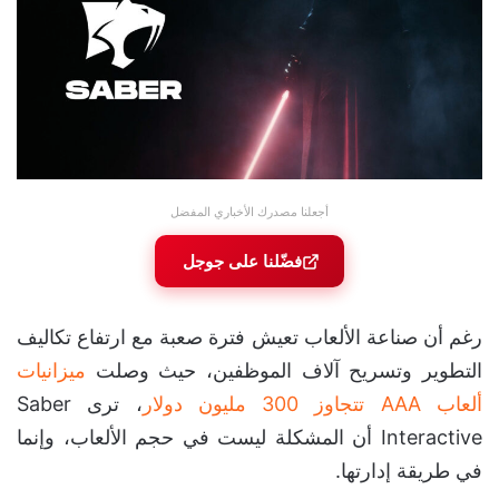
أجعلنا مصدرك الأخباري المفضل
فضّلنا على جوجل
رغم أن صناعة الألعاب تعيش فترة صعبة مع ارتفاع تكاليف
التطوير وتسريح آلاف الموظفين، حيث وصلت
ميزانيات
ألعاب AAA تتجاوز 300 مليون دولار
، ترى Saber
Interactive أن المشكلة ليست في حجم الألعاب، وإنما
في طريقة إدارتها.