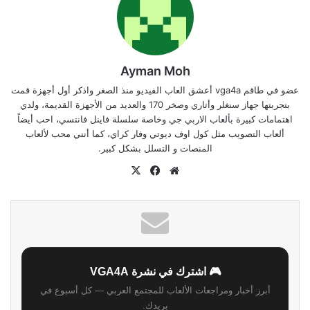
Ayman Moh
عضو في طاقم vga4a أعشق العاب الفيديو منذ الصغر واذكر أول أجهزة قمت
بتجربتها جهاز سنغلر وأتاري وصخر 170 والعديد من الأجهزة القديمة، ولدي
اهتمامات كبيرة بألعاب الاربي جي وخاصة سلسلة فاينل فانتسي، احب أيضاً
ألعاب التصويب مثل كول اوف ديوتي وفار كراي، كما أنني محب لألعاب
المنصات و التسلل بشكل كبير.
موقع
‫X
فيسبوك
الويب
🎮 اشترك في نشرة VGA4A
أبرز أخبار ومراجعات الألعاب للمجتمع العربي — كل أسبوع في
بريدك.