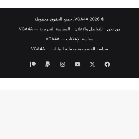
© VGA4A 2026, جميع الحقوق محفوظة
من نحن
للتواصل والاعلان
السياسة التحريرية — VGA4A
سياسة الإعلانات — VGA4A
سياسة الخصوصية وحماية البيانات — VGA4A
فيسبوك
‫X
‫YouTube
انستقرام
‫Patreon