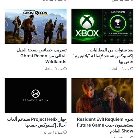
بعد سنوات من المطالبات..
تسريب خصائص نسخة الجيل
إكسبوكس تستعد لإضافة “بلاتينيوم”
الحالي من Ghost Recon
خاص بها
Wildlands
منذ 8 ساعات
منذ 9 ساعات
نجوم Resident Evil Requiem
جهاز Project Helix سيدعم ألعاب
يستضيفون حدث Future Game
أجيال إكسبوكس جميعها
Show القادم
منذ 12 ساعة