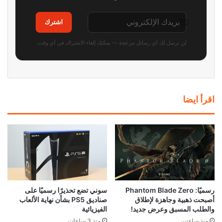
اشترك
لن نرسل لك أي رسائل مزعجة — يمكنك إلغاء الاشتراك في أي وقت.
اقرأ ايضا
رسميًا: Phantom Blade Zero
سوني تضع تحذيرًا رسميًا على
أصبحت ذهبية وجاهزة لإطلاق
صناديق PS5 بشأن نهاية الألعاب
والطلب المسبق وعرض جديد!
الفيزيائية
منذ ساعتين
منذ 3 ساعات