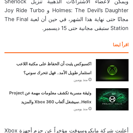
ويمكن لأعضاء الاشتراكات الذهبية تنزيل Sherlock
Holmes: The Devil’s Daughter و Joy Ride Turbo
مجانًا حتى نهاية هذا الشهر، في حين أن لعبة The Final
Station ستبقى مجانية حتى 15 ديسمبر.
اقرأ ايضا
اكسبوكس يثبت أن الحفاظ على مكتبة اللاعب
استثمار طويل الأمد.. فهل تتحرك سوني؟
منذ يومين
وثيقة مسربة تكشف معلومات مهمة عن Project
Helix..سيشغل ألعاب Xbox 360 والمزيد
منذ يومين
أعلنت شركة مايكروسوفت مؤخراً عن حزم أجهزة Xbox