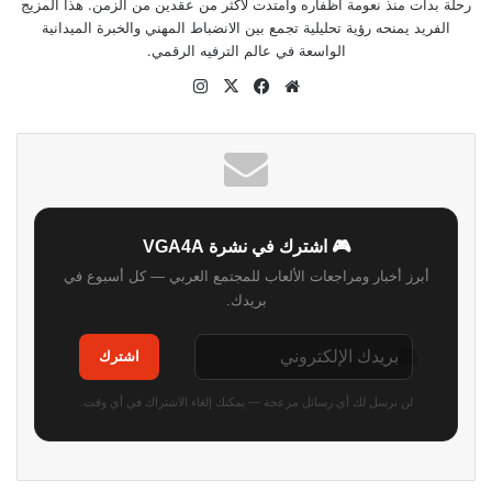
رحلة بدأت منذ نعومة أظفاره وامتدت لأكثر من عقدين من الزمن. هذا المزيج
الفريد يمنحه رؤية تحليلية تجمع بين الانضباط المهني والخبرة الميدانية
الواسعة في عالم الترفيه الرقمي.
موقع
‫X
فيسبوك
انستقرام
الويب
🎮 اشترك في نشرة VGA4A
أبرز أخبار ومراجعات الألعاب للمجتمع العربي — كل أسبوع في
بريدك.
اشترك
لن نرسل لك أي رسائل مزعجة — يمكنك إلغاء الاشتراك في أي وقت.