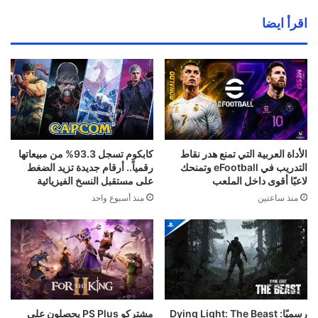
اقرأ ايضا
الأداة العربية التي تمنع هدر نقاط
كابكوم تسجل 93.3% من مبيعاتها
التدريب في eFootball وتمنحك
رقمياً.. أرقام جديدة تزيد الضغط
لاعبًا أقوى داخل الملعب
على مستقبل النسخ الفيزيائية
منذ ساعتين
منذ أسبوع واحد
رسميًا: Dying Light: The Beast
مشتركو PS Plus يحصلون على