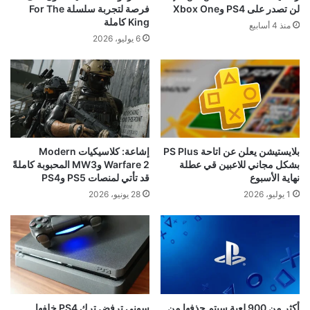
لن تصدر على PS4 وXbox One
فرصة لتجربة سلسلة For The
King كاملة
منذ 4 أسابيع
6 يوليو، 2026
بلايستيشن يعلن عن اتاحة PS Plus
إشاعة: كلاسيكيات Modern
بشكل مجاني للاعبين قي عطلة
Warfare 2 وMW3 المحبوبة كاملةً
نهاية الأسبوع
قد تأتي لمنصات PS5 وPS4
1 يوليو، 2026
28 يونيو، 2026
أكثر من 900 لعبة سيتم حذفها من
سوني ترفض ترك PS4 خلفها..