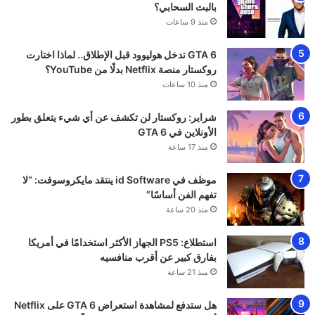
بالبث السحابي؟
منذ 9 ساعات
GTA 6 تدخل هوليوود قبل الإطلاق.. لماذا اختارت
روكستار منصة Netflix بدلًا من YouTube؟
منذ 10 ساعات
شراير: روكستار لن تكشف عن أي شيء يتعلق بطور
الأونلاين في GTA 6
منذ 17 ساعة
موظف في id Software ينتقد مايكروسوفت: “لا
تفهم الفن أساسًا”
منذ 20 ساعة
استطلاع: PS5 الجهاز الأكثر استخدامًا في أمريكا
بفارق كبير عن أقرب منافسيه
منذ 21 ساعة
هل ستدفع لمشاهدة استعراض GTA 6 على Netflix