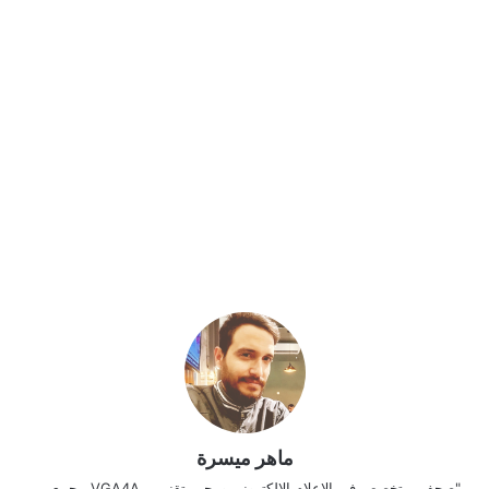
ماهر ميسرة
"صحفي متخصص في الإعلام الإلكتروني ومحرر تقني بـ VGA4A. يجمع بين