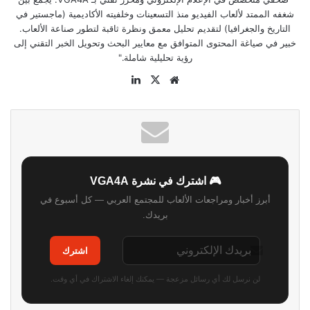
شغفه الممتد لألعاب الفيديو منذ التسعينات وخلفيته الأكاديمية (ماجستير في
التاريخ والجغرافيا) لتقديم تحليل معمق ونظرة ثاقبة لتطور صناعة الألعاب.
خبير في صياغة المحتوى المتوافق مع معايير البحث وتحويل الخبر التقني إلى
رؤية تحليلية شاملة."
موقع
‫X
لينكدإن
الويب
🎮 اشترك في نشرة VGA4A
أبرز أخبار ومراجعات الألعاب للمجتمع العربي — كل أسبوع في
بريدك.
اشترك
لن نرسل لك أي رسائل مزعجة — يمكنك إلغاء الاشتراك في أي وقت.