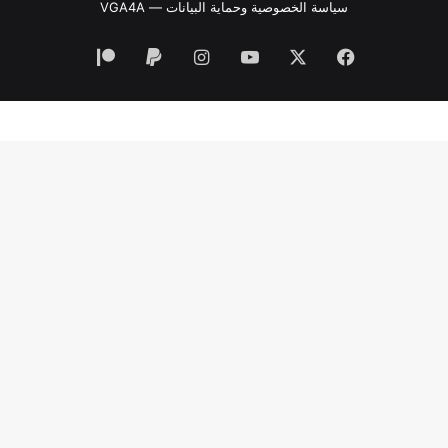
سياسة الخصوصية وحماية البيانات — VGA4A
فيسبوك
‫X
‫YouTube
انستقرام
‫Patreon