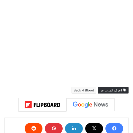
الأعداء في طريقهم.
تعد لعبة Back 4 Blood هي خليفة لعبة Left 4 Dead
حيث تم الكشف عنها لاول مرة في ديسمبر من العام
الماضي حيث كان مقرر للعبة ان تصدر في يونيو المقبل
ولكن تم تأجيلها الى 21 اكتوبر من هذا العام حيث ستصدر
اللعبة على اجهزة الجيل الجديد والجيل الماضي والحاسب
الشخصي.