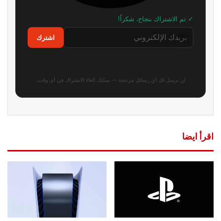
✓ تم الاشتراك بنجاح، شكراً!
اشترك
لن نرسل لك أي رسائل مزعجة — يمكنك إلغاء الاشتراك في أي وقت.