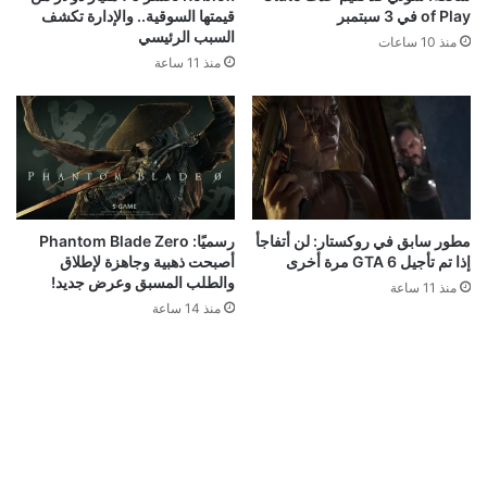
رسمياً: GTA 6 تحصل على عرض
العرض الثالث للعبة GTA 6 يقترب..
مطول في 27 أغسطس.. وNetflix
هذا ما نتوقع رؤيته لأول مرة إذا
تخطف السبق
صدقت تسريبات المطلعين
منذ 5 ساعات
منذ 8 ساعات
شائعة: سوني قد تقيم حدث State
Roblox تخسر 70 مليار دولار من
of Play في 3 سبتمبر
قيمتها السوقية.. والإدارة تكشف
السبب الرئيسي
منذ 10 ساعات
منذ 11 ساعة