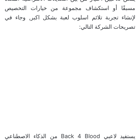
وفقًا لبيان صحفي صدر بالتزامن مع اطلاق
العرض
الجديد
الذي تشاهدونه بالاعلى كشف المزيد من التفاصيل حول
نظام البطاقات الجديد في اللعبة هو ميزة جديدة ستعزز
تجربتك مع كل مرة تقوم فيها بلعب اللعبة مما يضمن أن
تكون كل جلسة لعب ديناميكية ومكثفة وتشعر بأنها فريدة
من نوعها.
يمكن للاعبين اختيار من بين التعديلات الافتراضية المعدة
مسبقًا أو استكشاف مجموعة من خيارات التخصيص
لإنشاء تجربة تلائم اسلوب لعبة بشكل اكبر, وجاء في
تصريحات الشركة التالي: