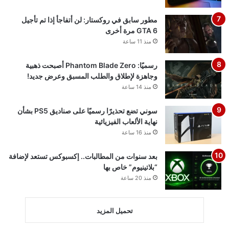
أغسطس.. وNetflix
تخطف السبق
منذ 5 ساعات
العرض الثالث للعبة GTA 6
يقترب.. هذا ما نتوقع رؤيته
لأول مرة إذا صدقت
تسريبات المطلعين
منذ 8 ساعات
شائعة: سوني قد تقيم حدث
State of Play في 3
سبتمبر
منذ 10 ساعات
Roblox تخسر 70 مليار
دولار من قيمتها السوقية..
والإدارة تكشف السبب
الرئيسي
منذ 11 ساعة
مطور سابق في روكستار:
لن أتفاجأ إذا تم تأجيل GTA