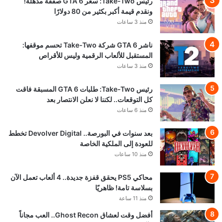
رئيس Take-Two: سعر GTA 6 صفقة مذهلة!
ونقدم قيمة أكبر بكثير من 80 دولارًا
منذ 3 ساعات
ناشر GTA 6 شركة Take-Two تحسم موقفها:
المستقبل للألعاب الرقمية وليس للأقراص
منذ 3 ساعات
رئيس Take-Two: طلبات GTA 6 المسبقة فاقت
كل التوقعات.. لكننا لا نعلن الانتصار بعد
منذ 6 ساعات
بعد سنوات في البورصة.. Devolver Digital تخطط
للعودة إلى الملكية الخاصة
منذ 10 ساعات
محاكي PS5 يحقق قفزة جديدة.. 4 ألعاب تعمل الآن
بسلاسة تامة! ظاهريًا
منذ 11 ساعة
أفضل وقت لعشاق Ghost Recon.. العب مجاناً