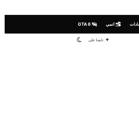
ادات
انمي
GTA 6
الوضع المظلم
تابعنا على