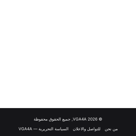
© VGA4A 2026, جميع الحقوق محفوظة
من نحن
للتواصل والاعلان
السياسة التحريرية — VGA4A