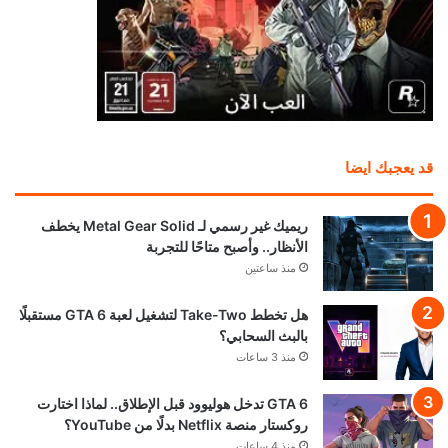
قد يعجبك ايضا
ريميك غير رسمي لـ Metal Gear Solid يخطف
الأنظار.. وأصبح متاحًا للتجربة
منذ ساعتين
هل تخطط Take-Two لتشغيل لعبة GTA 6 مستقبلًا
بالبث السحابي؟
منذ 3 ساعات
GTA 6 تدخل هوليوود قبل الإطلاق.. لماذا اختارت
روكستار منصة Netflix بدلًا من YouTube؟
منذ 4 ساعات