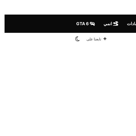
ادات
انمي
GTA 6
الوضع المظلم
تابعنا على