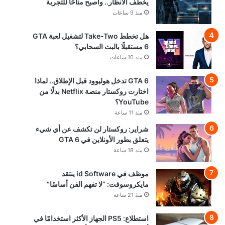
يخطف الأنظار.. وأصبح متاحًا للتجربة
منذ 9 ساعات
هل تخطط Take-Two لتشغيل لعبة GTA
6 مستقبلًا بالبث السحابي؟
منذ 10 ساعات
GTA 6 تدخل هوليوود قبل الإطلاق.. لماذا
اختارت روكستار منصة Netflix بدلًا من
YouTube؟
منذ 11 ساعة
شراير: روكستار لن تكشف عن أي شيء
يتعلق بطور الأونلاين في GTA 6
منذ 18 ساعة
موظف في id Software ينتقد
مايكروسوفت: “لا تفهم الفن أساسًا”
منذ 21 ساعة
استطلاع: PS5 الجهاز الأكثر استخدامًا في