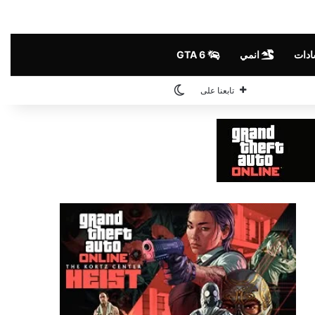
ادات
انمي
GTA 6
الوضع المظلم
تابعنا على