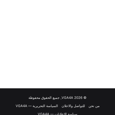
© VGA4A 2026, جميع الحقوق محفوظة
من نحن
للتواصل والاعلان
السياسة التحريرية — VGA4A
سياسة الإعلانات — VGA4A