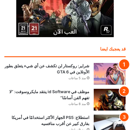
قد يعجبك ايضا
شراير: روكستار لن تكشف عن أي شيء يتعلق بطور
الأونلاين في GTA 6
منذ 5 ساعات
موظف في id Software ينتقد مايكروسوفت: “لا
تفهم الفن أساسًا”
منذ 8 ساعات
استطلاع: PS5 الجهاز الأكثر استخدامًا في أمريكا
بفارق كبير عن أقرب منافسيه
منذ 9 ساعات