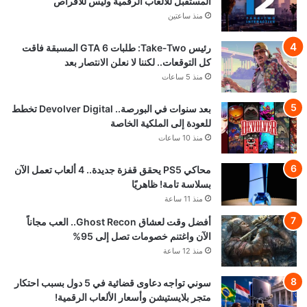
المستقبل للألعاب الرقمية وليس للأقراص
منذ ساعتين
رئيس Take-Two: طلبات GTA 6 المسبقة فاقت
كل التوقعات.. لكننا لا نعلن الانتصار بعد
منذ 5 ساعات
بعد سنوات في البورصة.. Devolver Digital تخطط
للعودة إلى الملكية الخاصة
منذ 10 ساعات
محاكي PS5 يحقق قفزة جديدة.. 4 ألعاب تعمل الآن
بسلاسة تامة! ظاهريًا
منذ 11 ساعة
أفضل وقت لعشاق Ghost Recon.. العب مجاناً
الآن واغتنم خصومات تصل إلى 95%
منذ 12 ساعة
سوني تواجه دعاوى قضائية في 5 دول بسبب احتكار
متجر بلايستيشن وأسعار الألعاب الرقمية!