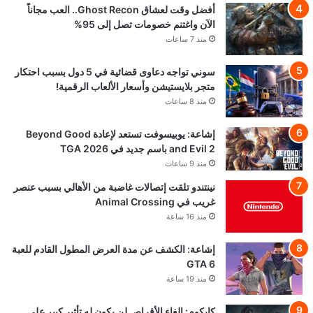
أفضل وقت لعشاق Ghost Recon.. العب مجاناً
الآن واغتنم خصومات تصل إلى 95%
منذ 7 ساعات
سوني تواجه دعاوى قضائية في 5 دول بسبب احتكار
متجر بلايستيشن وأسعار الألعاب الرقمية!
منذ 8 ساعات
إشاعة: يوبيسوفت تستعد لإعادة Beyond Good
and Evil 2 باسم جديد في TGA 2026
منذ 9 ساعات
نينتندو تلقت إتصالات غاضبة من الأهالي بسبب عنصر
غريب في Animal Crossing
منذ 16 ساعة
إشاعة: الكشف عن مدة العرض المطول القادم للعبة
GTA 6
منذ 19 ساعة
كابكوم: إلغاء الأقراص لن يكون له تأثير كبير على