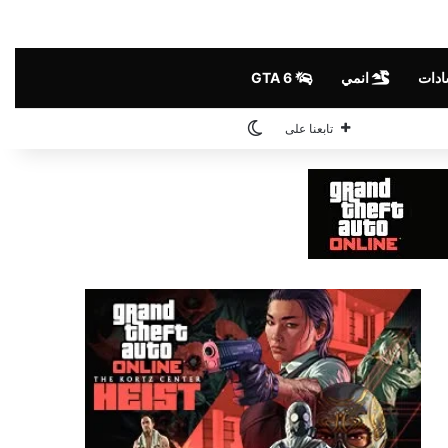
ادات
انمي
GTA 6
الوضع المظلم
تابعنا على