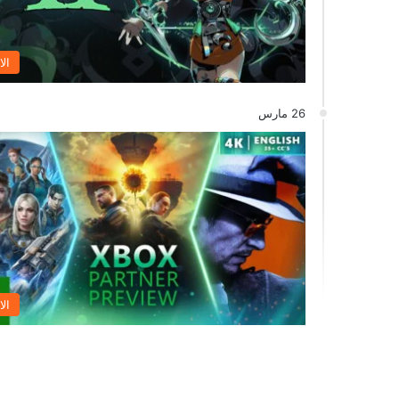
الا
26 مارس
الا