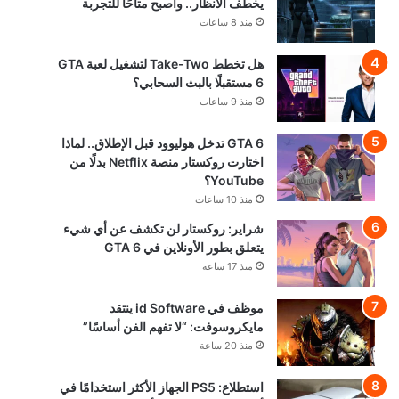
يخطف الأنظار.. وأصبح متاحًا للتجربة
منذ 8 ساعات
هل تخطط Take-Two لتشغيل لعبة GTA
6 مستقبلًا بالبث السحابي؟
منذ 9 ساعات
GTA 6 تدخل هوليوود قبل الإطلاق.. لماذا
اختارت روكستار منصة Netflix بدلًا من
YouTube؟
منذ 10 ساعات
شراير: روكستار لن تكشف عن أي شيء
يتعلق بطور الأونلاين في GTA 6
منذ 17 ساعة
موظف في id Software ينتقد
مايكروسوفت: “لا تفهم الفن أساسًا”
منذ 20 ساعة
استطلاع: PS5 الجهاز الأكثر استخدامًا في