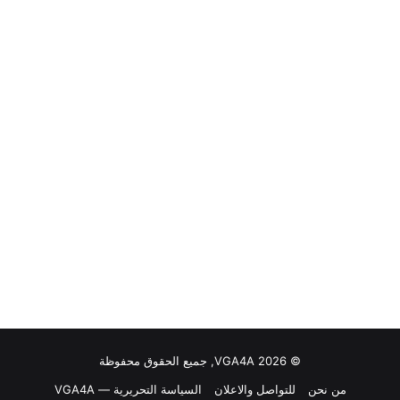
© VGA4A 2026, جميع الحقوق محفوظة
من نحن
للتواصل والاعلان
السياسة التحريرية — VGA4A