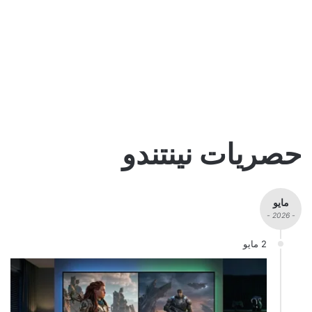
حصريات نينتندو
مايو
- 2026 -
2 مايو