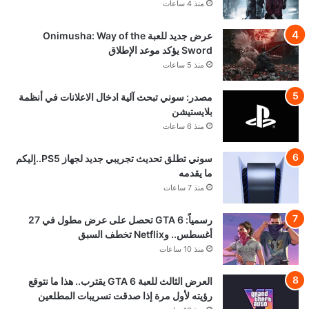
منذ 4 ساعات
عرض جديد للعبة Onimusha: Way of the
Sword يؤكد موعد الإطلاق
منذ 5 ساعات
مصدر: سوني تبحث آلية ادخال الاعلانات في أنظمة
بلايستيشن
منذ 6 ساعات
سوني تطلق تحديث تجريبي جديد لجهاز PS5..إليكم
ما يقدمه
منذ 7 ساعات
رسمياً: GTA 6 تحصل على عرض مطول في 27
أغسطس.. وNetflix تخطف السبق
منذ 10 ساعات
العرض الثالث للعبة GTA 6 يقترب.. هذا ما نتوقع
رؤيته لأول مرة إذا صدقت تسريبات المطلعين