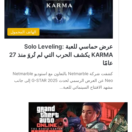
الهاتف المحمول
عرض حماسي للعبة Solo Leveling:
KARMA يكشف الحرب التي لم تُروَ منذ 27
عامًا
كشفت شركة Netmarble بالتعاون مع استوديو Netmarble
Neo عن العرض الرسمي لحدث G-STAR 2025 إلى جانب
مشهد الافتتاح السينمائي للعبة…