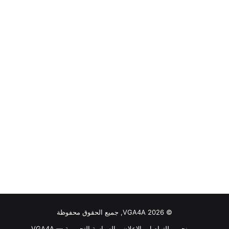
© VGA4A 2026, جميع الحقوق محفوظة
من نحن
للتواصل والاعلان
السياسة التحريرية — VGA4A