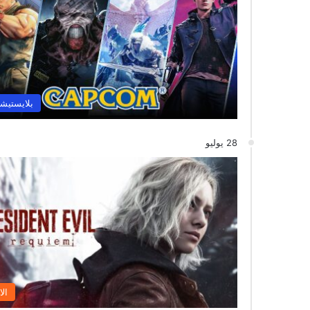
بلايستيشن
28 يوليو
الا