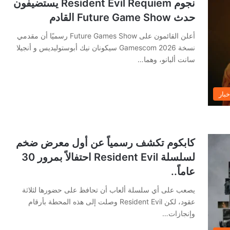
نجوم Resident Evil Requiem يستضيفون
حدث Future Game Show القادم
أعلن القائمون على Future Games Show رسميًا أن مقدمي
نسخة Gamescom 2026 سيكونان نيك أبوستوليديس و أنجيلا
سانت ألبانو، وهما…
خبار
كابكوم تكشف رسمياً عن أول معرض ضخم
لسلسلة Resident Evil احتفالاً بمرور 30
عاماً..
يصعب على أي سلسلة ألعاب أن تحافظ على حضورها لثلاثة
عقود، لكن Resident Evil وصلت إلى هذه المحطة بأرقام
وإنجازات…