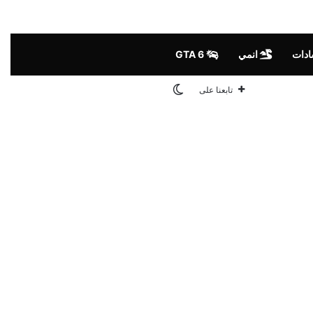
ادات
انمي
GTA 6
الوضع المظلم
تابعنا على