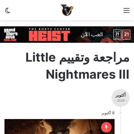
القائمة
الو
مراجعة وتقييم Little
Nightmares III
أكتوبر
- 2025 -
8 أكتوبر