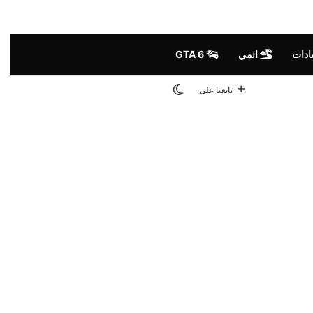
ادات
انمي
GTA 6
الوضع المظلم
تابعنا على