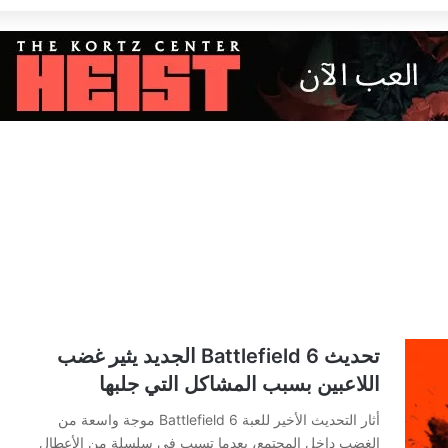
تحديث Battlefield 6 الجديد يثير غضب
اللاعبين بسبب المشاكل التي جلبها
أثار التحديث الأخير للعبة Battlefield 6 موجة واسعة من
الغضب داخل المجتمع، بعدما تسبب في سلسلة من الأعطال