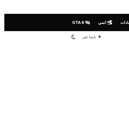
ادات
انمي
GTA 6
الوضع المظلم
تابعنا على