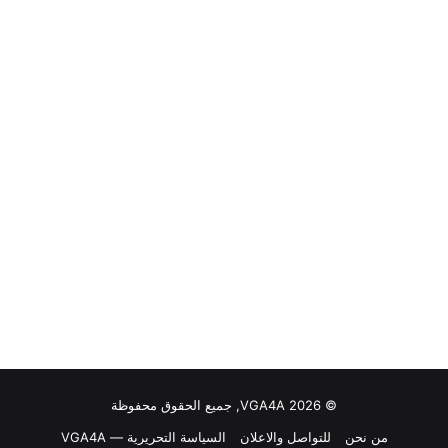
© VGA4A 2026, جميع الحقوق محفوظة
من نحن
للتواصل والاعلان
السياسة التحريرية — VGA4A