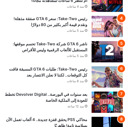
أم تنتظر 6 ساعات لمشاهدته مجاناً؟
منذ 4 ساعات
رئيس Take-Two: سعر GTA 6 صفقة مذهلة!
ونقدم قيمة أكبر بكثير من 80 دولارًا
منذ 5 ساعات
ناشر GTA 6 شركة Take-Two تحسم موقفها:
المستقبل للألعاب الرقمية وليس للأقراص
منذ 5 ساعات
رئيس Take-Two: طلبات GTA 6 المسبقة فاقت
كل التوقعات.. لكننا لا نعلن الانتصار بعد
منذ 8 ساعات
بعد سنوات في البورصة.. Devolver Digital تخطط
للعودة إلى الملكية الخاصة
منذ 12 ساعة
محاكي PS5 يحقق قفزة جديدة.. 4 ألعاب تعمل الآن
بسلاسة تامة! ظاهريًا