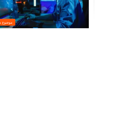
موضوع م