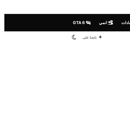
ادات
انمي
GTA 6
الوضع المظلم
تابعنا على