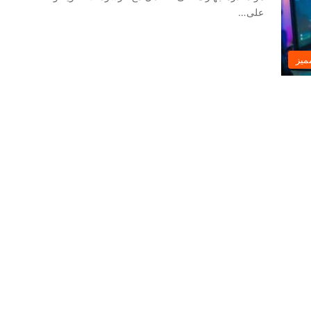
على…
ميز