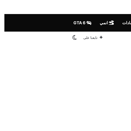
ادات
انمي
GTA 6
الوضع المظلم
تابعنا على