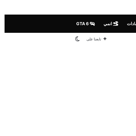
ادات
انمي
GTA 6
الوضع المظلم
تابعنا على