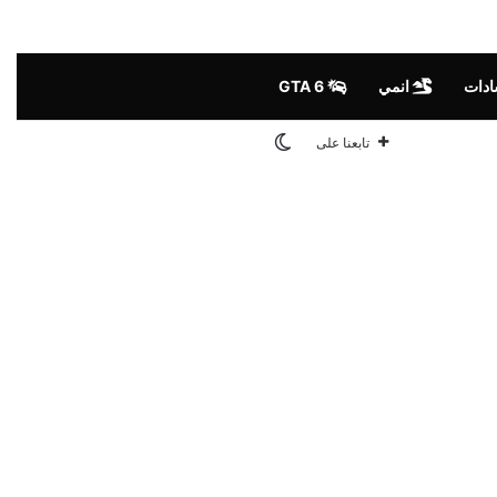
ادات
انمي
GTA 6
الوضع المظلم
تابعنا على