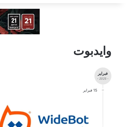
وايدبوت
فبراير
- 2025 -
15 فبراير