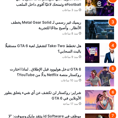
eFootball وتمنحك لاعبًا أقوى داخل الملعب
منذ 3 ساعات
ريميك غير رسمي لـ Metal Gear Solid يخطف
الأنظار.. وأصبح متاحًا للتجربة
منذ 8 ساعات
هل تخطط Take-Two لتشغيل لعبة GTA 6 مستقبلًا
بالبث السحابي؟
منذ 9 ساعات
GTA 6 تدخل هوليوود قبل الإطلاق.. لماذا اختارت
روكستار منصة Netflix بدلًا من YouTube؟
منذ 10 ساعات
شراير: روكستار لن تكشف عن أي شيء يتعلق بطور
الأونلاين في GTA 6
منذ 17 ساعة
موظف في id Software ينتقد مايكروسوفت: “لا