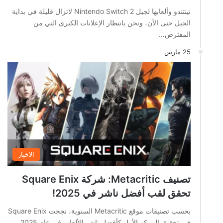
نينتندو وألعابها لجيل Nintendo Switch 2 لاتزال قليلة في بداية
الجيل حتى الآن، ونحن بانتظار الإعلانات الكبرى التي من
المفترض…
25 مارس
الاخبار
تصنيف Metacritic: شركة Square Enix
تحقق لقب أفضل ناشر في 2025!
بحسب تصنيفات موقع Metacritic السنوية، نجحت Square Enix
في تحقيق المركز الأول كأفضل ناشر للألعاب في عام 2025،