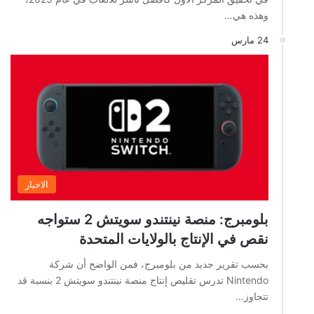
وهذه هي…
24 مارس
الاخبار
بلومبرج: منصة نينتندو سويتش 2 ستواجه
نقص في الإنتاج بالولايات المتحدة
بحسب تقرير جديد من بلومبرج، فمن الواضح أن شركة
Nintendo تدرس تقليص إنتاج منصة نينتندو سويتش 2 بنسبة قد
تتجاوز…